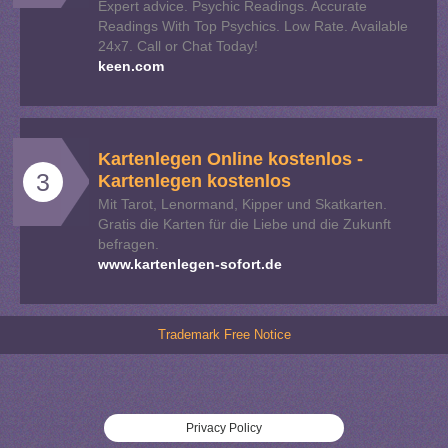
Expert advice. Psychic Readings. Accurate
Readings With Top Psychics. Low Rate. Available
24x7. Call or Chat Today!
keen.com
Kartenlegen Online kostenlos -
3
Kartenlegen kostenlos
Mit Tarot, Lenormand, Kipper und Skatkarten.
Gratis die Karten für die Liebe und die Zukunft
befragen.
www.kartenlegen-sofort.de
Trademark Free Notice
Privacy Policy