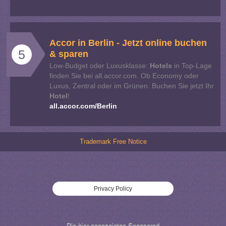
Accor in Berlin - Jetzt
online
buchen
5
& sparen
Low-Budget oder Luxusklasse:
Hotels
in Top-Lage
finden Sie bei all.accor.com. Ob Economy oder
Luxus, Zentral oder im Grünen. Buchen Sie jetzt Ihr
Hotel
!
all.accor.com/Berlin
Trademark Free Notice
Privacy Policy
Die hier angezeigten Sponsored