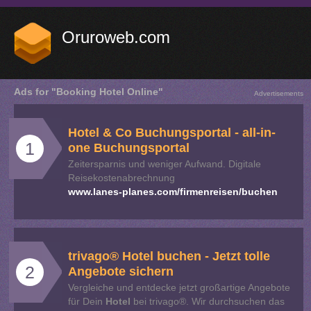
Oruroweb.com
Ads for "Booking Hotel Online"
Advertisements
Hotel
& Co Buchungsportal - all-in-
1
one Buchungsportal
Zeitersparnis und weniger Aufwand. Digitale
Reisekostenabrechnung
www.lanes-planes.com/firmenreisen/buchen
trivago®
Hotel
buchen - Jetzt tolle
2
Angebote sichern
Vergleiche und entdecke jetzt großartige Angebote
für Dein
Hotel
bei trivago®. Wir durchsuchen das