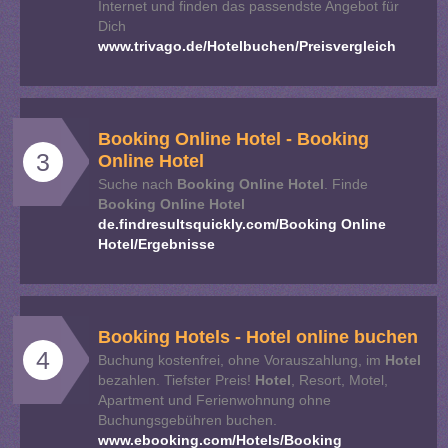
Internet und finden das passendste Angebot für
Dich
www.trivago.de/Hotelbuchen/Preisvergleich
Booking
Online
Hotel
-
Booking
3
Online
Hotel
Suche nach
Booking
Online
Hotel
. Finde
Booking
Online
Hotel
de.findresultsquickly.com/Booking Online
Hotel/Ergebnisse
Booking
Hotels
-
Hotel
online
buchen
4
Buchung kostenfrei, ohne Vorauszahlung, im
Hotel
bezahlen. Tiefster Preis!
Hotel
, Resort, Motel,
Apartment und Ferienwohnung ohne
Buchungsgebühren buchen.
www.ebooking.com/Hotels/Booking