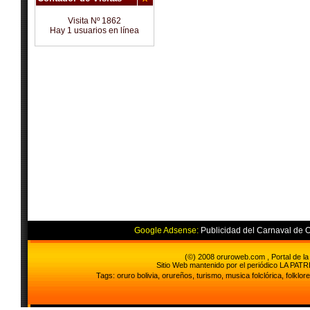
Visita Nº 1862
Hay 1 usuarios en línea
Google Adsense:
Publicidad del Carnaval de Or
(©) 2008 oruroweb.com , Portal de la
Sitio Web mantenido por el periódico LA PAT
Tags: oruro bolivia, orureños, turismo, musica folclórica, folklore