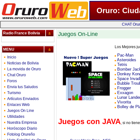
Oruro: Ciud
CHAT Oru
Radio France Bolivia
Juegos On-Line
Los Mejores jue
MENU
Pac-Man
Inicio
Asteroides
Noticias de Bolivia
Tetris
La movida de Oruro
Bomber Jac
Donkey Kon
Chat Oruro
Space Invad
Foros
Bubble Trou
Envia tus Saludos
Frogger
Exxagon
Turismo
Lunar Lande
Artículos Enviados
Vivorita
Enlaces Web
Bolley de Pl
Juegos On Line
Utilidades
Juegos con JAVA
Nuestra Empresa
, si no tie
Horóscopo Diario
Fotolog Orureño