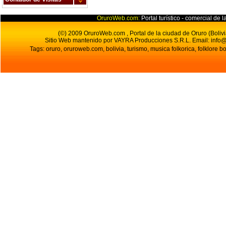
OruroWeb.com:
Portal turístico - comercial de l
(©) 2009 OruroWeb.com , Portal de la ciudad de Oruro (Bolivi
Sitio Web mantenido por VAYRA Producciones S.R.L.
Email:
info
Tags: oruro, oruroweb.com, bolivia, turismo, musica folkorica, folklore bo