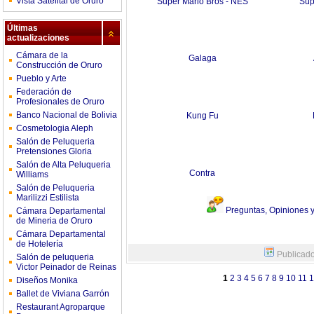
Vista Satelital de Oruro
Super Mario Bros - NES
Sup
Últimas
actualizaciones
Cámara de la
Galaga
Construcción de Oruro
Pueblo y Arte
Federación de
Profesionales de Oruro
Banco Nacional de Bolivia
Kung Fu
Cosmetologia Aleph
Salón de Peluqueria
Pretensiones Gloria
Salón de Alta Peluqueria
Contra
Williams
Salón de Peluqueria
Marilizzi Estilista
Preguntas, Opiniones y 
Cámara Departamental
de Mineria de Oruro
Cámara Departamental
de Hotelería
Publicado
Salón de peluqueria
Victor Peinador de Reinas
1
2
3
4
5
6
7
8
9
10
11
1
Diseños Monika
Ballet de Viviana Garrón
Restaurant Agroparque