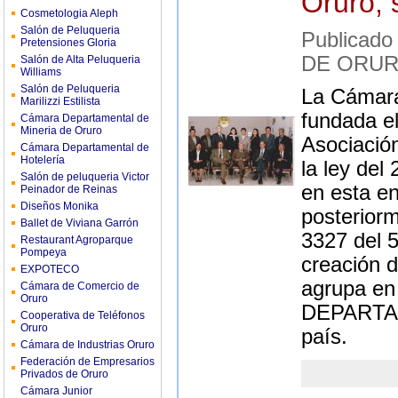
Oruro, 
Cosmetologia Aleph
Salón de Peluqueria
Publicad
Pretensiones Gloria
DE ORU
Salón de Alta Peluqueria
Williams
Salón de Peluqueria
La Cámara
Marilizzi Estilista
fundada el
Cámara Departamental de
Mineria de Oruro
Asociació
Cámara Departamental de
Hotelería
la ley del
Salón de peluqueria Victor
en esta en
Peinador de Reinas
Diseños Monika
posterior
Ballet de Viviana Garrón
3327 del 
Restaurant Agroparque
Pompeya
creación
EXPOTECO
agrupa en
Cámara de Comercio de
Oruro
DEPARTA
Cooperativa de Teléfonos
Oruro
país.
Cámara de Industrias Oruro
Federación de Empresarios
Privados de Oruro
Cámara Junior