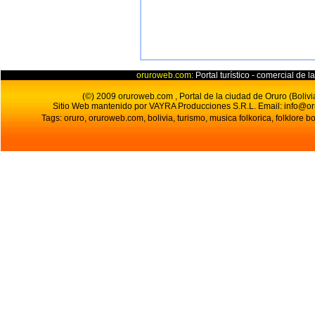
oruroweb.com:
Portal turístico - comercial de l
(©) 2009 oruroweb.com , Portal de la ciudad de Oruro (Bolivi
Sitio Web mantenido por VAYRA Producciones S.R.L.
Email:
info@o
Tags: oruro, oruroweb.com, bolivia, turismo, musica folkorica, folklore bo