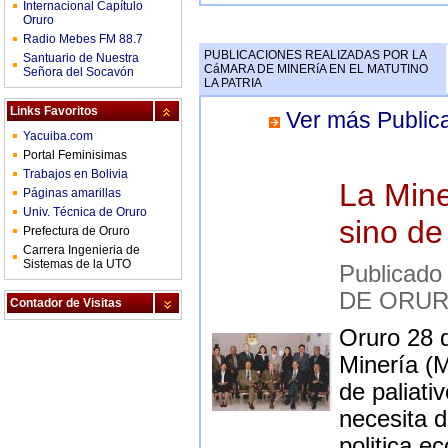
Internacional Capítulo
Oruro
Radio Mebes FM 88.7
PUBLICACIONES REALIZADAS POR LA
Santuario de Nuestra
CáMARA DE MINERíA EN EL MATUTINO
Señora del Socavón
LA PATRIA
Links Favoritos
Ver más Publica
Yacuiba.com
Portal Feminisimas
Trabajos en Bolivia
La Mine
Páginas amarillas
Univ. Técnica de Oruro
sino de
Prefectura de Oruro
Carrera Ingenieria de
Sistemas de la UTO
Publicad
DE ORU
Contador de Visitas
Oruro 28 
Minería (M
de paliati
necesita d
politica e