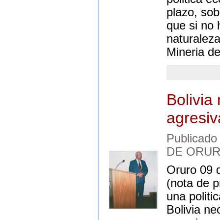
plazo, so
que si no 
naturaleza
Mineria d
Bolivia
agresiv
Publicad
DE ORU
Oruro 09 
(nota de p
una politi
Bolivia ne