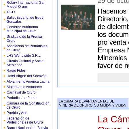
29 de oct
Rotary Internacional San
Miguel Oruro
Hacemos c
TIGO
Directorio
Ballet Español de Eggy
Gonzáles
de diciemb
Gobierno Autónomo
Municipal de Oruro
los docume
Sindicato de la Prensa
Oruro
pro venta 
Asociación de Periodistas
Empresa M
de Oruro
LHS Worldwide S.R.L
Minerales 
Circulo Cultural y Social
favor de n
Ateniense
Radio Fides
Hotel Virgen del Socavón
Alojamiento América Latina
Alojamiento Amanecer
Carnaval de Oruro
Periódico La Patria
LA CáMARA DEPARTAMENTAL DE
Cámara de la Construcción
MINERIA DE ORURO, SU MISIóN Y VISIóN
de Oruro
Pueblo y Arte
La Cám
Federación de
Profesionales de Oruro
Banco Nacional de Bolivia