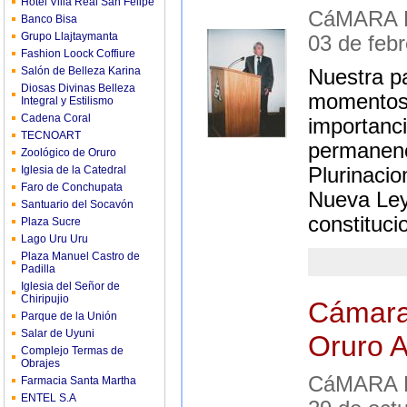
Hotel Villa Real San Felipe
CáMARA 
Banco Bisa
Grupo Llajtaymanta
03 de feb
Fashion Loock Coffiure
Salón de Belleza Karina
Nuestra p
Diosas Divinas Belleza
momentos 
Integral y Estilismo
Cadena Coral
importanc
TECNOART
permanenci
Zoológico de Oruro
Iglesia de la Catedral
Plurinacio
Faro de Conchupata
Nueva Ley
Santuario del Socavón
constituci
Plaza Sucre
Lago Uru Uru
Plaza Manuel Castro de
Padilla
Iglesia del Señor de
Chiripujio
Cámara
Parque de la Unión
Salar de Uyuni
Oruro A
Complejo Termas de
Obrajes
CáMARA 
Farmacia Santa Martha
ENTEL S.A