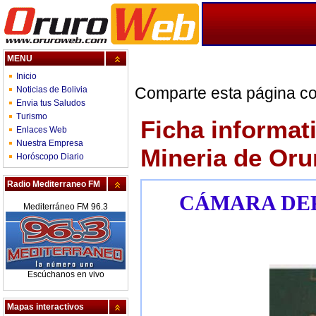
MENU
Inicio
Comparte esta página co
Noticias de Bolivia
Envia tus Saludos
Turismo
Ficha informat
Enlaces Web
Nuestra Empresa
Mineria de Oru
Horóscopo Diario
Radio Mediterraneo FM
CÁMARA DEP
Mediterráneo FM 96.3
Escúchanos en vivo
Mapas interactivos