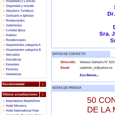
Hospitales y Clínicas
Seguridad y rescate
Atractivos Turisticos
Dr
Santuario e Iglesias
Restaurantes
Salteñerías
Comida típica
Sra. 
Hoteles
S
Residenciales
Alojamientos categoria A
Alojamientos categoria B
DATOS DE CONTACTO
Mercados
Discotecas
Dirección:
Velasco Galvarro N° 625
Karaokes
Email:
cademin_or@yahoo.es
Florerías
Heladerias
Escríbenos...
Recomendable
NOTAS DE PRENSA
Últimas actualizaciones
50 CO
Importadora Maybelinne
Hotel Monarca
DE LA 
Hotel International Park