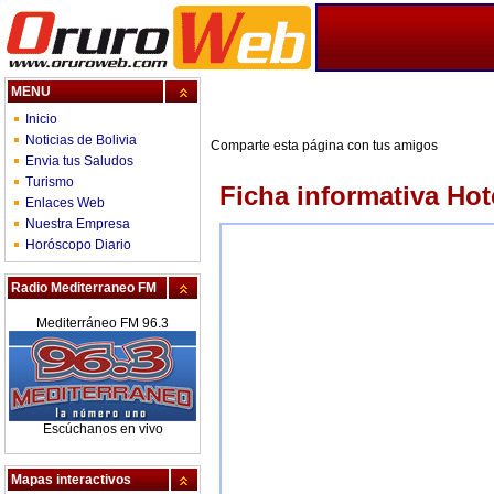
MENU
Inicio
Noticias de Bolivia
Comparte esta página con tus amigos
Envia tus Saludos
Turismo
Ficha informativa Ho
Enlaces Web
Nuestra Empresa
Horóscopo Diario
Radio Mediterraneo FM
Mediterráneo FM 96.3
Escúchanos en vivo
Mapas interactivos