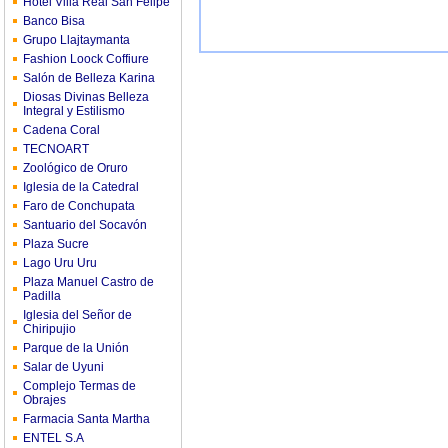
Hotel Villa Real San Felipe
Banco Bisa
Grupo Llajtaymanta
Fashion Loock Coffiure
Salón de Belleza Karina
Diosas Divinas Belleza
Integral y Estilismo
Cadena Coral
TECNOART
Zoológico de Oruro
Iglesia de la Catedral
Faro de Conchupata
Santuario del Socavón
Plaza Sucre
Lago Uru Uru
Plaza Manuel Castro de
Padilla
Iglesia del Señor de
Chiripujio
Parque de la Unión
Salar de Uyuni
Complejo Termas de
Obrajes
Farmacia Santa Martha
ENTEL S.A