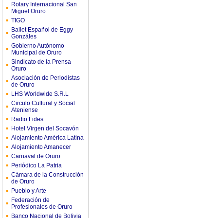
Rotary Internacional San
Miguel Oruro
TIGO
Ballet Español de Eggy
Gonzáles
Gobierno Autónomo
Municipal de Oruro
Sindicato de la Prensa
Oruro
Asociación de Periodistas
de Oruro
LHS Worldwide S.R.L
Circulo Cultural y Social
Ateniense
Radio Fides
Hotel Virgen del Socavón
Alojamiento América Latina
Alojamiento Amanecer
Carnaval de Oruro
Periódico La Patria
Cámara de la Construcción
de Oruro
Pueblo y Arte
Federación de
Profesionales de Oruro
Banco Nacional de Bolivia