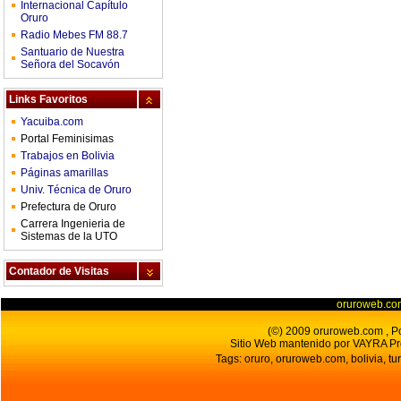
Internacional Capítulo
Oruro
Radio Mebes FM 88.7
Santuario de Nuestra
Señora del Socavón
Links Favoritos
Yacuiba.com
Portal Feminisimas
Trabajos en Bolivia
Páginas amarillas
Univ. Técnica de Oruro
Prefectura de Oruro
Carrera Ingenieria de
Sistemas de la UTO
Contador de Visitas
oruroweb.co
(©) 2009 oruroweb.com , Por
Sitio Web mantenido por VAYRA Pr
Tags: oruro, oruroweb.com, bolivia, tur