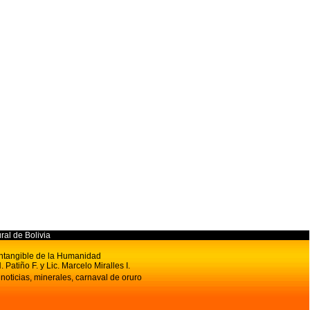
ural de Bolivia
 Intangible de la Humanidad
. Patiño F. y Lic. Marcelo Miralles I.
 noticias, minerales, carnaval de oruro