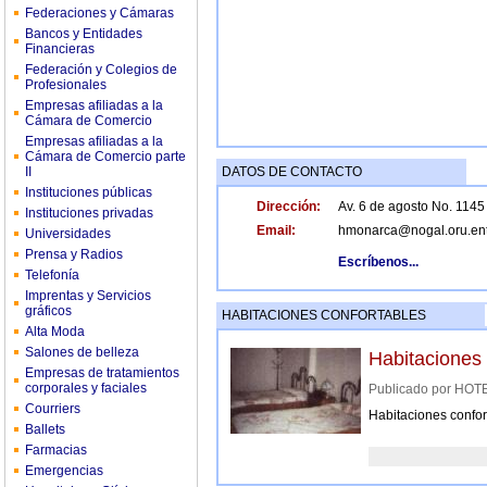
Federaciones y Cámaras
Bancos y Entidades
Financieras
Federación y Colegios de
Profesionales
Empresas afiliadas a la
Cámara de Comercio
Empresas afiliadas a la
Cámara de Comercio parte
II
DATOS DE CONTACTO
Instituciones públicas
Dirección:
Av. 6 de agosto No. 1145
Instituciones privadas
Email:
hmonarca@nogal.oru.ent
Universidades
Prensa y Radios
Escríbenos...
Telefonía
Imprentas y Servicios
gráficos
HABITACIONES CONFORTABLES
Alta Moda
Salones de belleza
Habitaciones 
Empresas de tratamientos
corporales y faciales
Publicado por H
Courriers
Habitaciones confor
Ballets
Farmacias
Emergencias