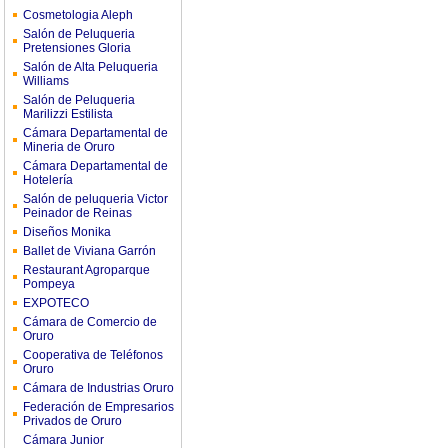
Cosmetologia Aleph
Salón de Peluqueria
Pretensiones Gloria
Salón de Alta Peluqueria
Williams
Salón de Peluqueria
Marilizzi Estilista
Cámara Departamental de
Mineria de Oruro
Cámara Departamental de
Hotelería
Salón de peluqueria Victor
Peinador de Reinas
Diseños Monika
Ballet de Viviana Garrón
Restaurant Agroparque
Pompeya
EXPOTECO
Cámara de Comercio de
Oruro
Cooperativa de Teléfonos
Oruro
Cámara de Industrias Oruro
Federación de Empresarios
Privados de Oruro
Cámara Junior