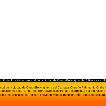
m:
Portal turístico - comercial de la ciudad de Oruro (Bolivia) capital folklórica y cult
tal de la ciudad de Oruro (Bolivia) tierra del Carnaval Orureño Patrimonio Oral e
oducciones S.R.L.
Email:
info@oruroweb.com
. Portal D
esarrollado por Ing. Victor H
ismo, musica folkorica, folklore boliviano, videos, radio, orureño, blogs, publicidad,