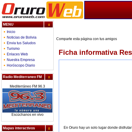
MENU
Inicio
Noticias de Bolivia
Comparte esta página con tus amigos
Envia tus Saludos
Turismo
Ficha informativa Re
Enlaces Web
Nuestra Empresa
Horóscopo Diario
Radio Mediterraneo FM
Mediterráneo FM 96.3
Escúchanos en vivo
En Oruro hay un solo lugar donde disfrutar
Mapas interactivos