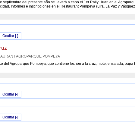
e septiembre del presente año se llevará a cabo el 1er Rally Huari en el Agroparqu
cidad. Informes e inscripciones en el Restaurant Pompeya (Lira, La Paz y Vásque
Ocultar [-]
ruz
ESTAURANT AGROPARQUE POMPEYA
pico del Agroparque Pompeya, que contiene lechón a la cruz, mote, ensalada, papa
Ocultar [-]
Ocultar [-]