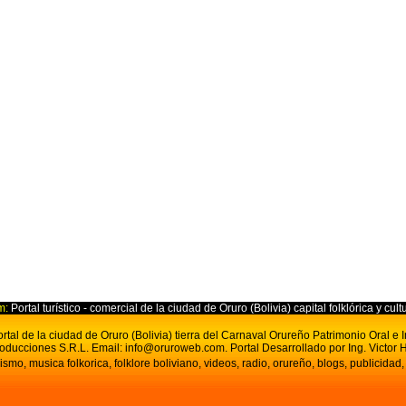
m:
Portal turístico - comercial de la ciudad de Oruro (Bolivia) capital folklórica y cult
tal de la ciudad de Oruro (Bolivia) tierra del Carnaval Orureño Patrimonio Oral e
oducciones S.R.L.
Email:
info@oruroweb.com
. Portal D
esarrollado por Ing. Victor H
ismo, musica folkorica, folklore boliviano, videos, radio, orureño, blogs, publicidad,