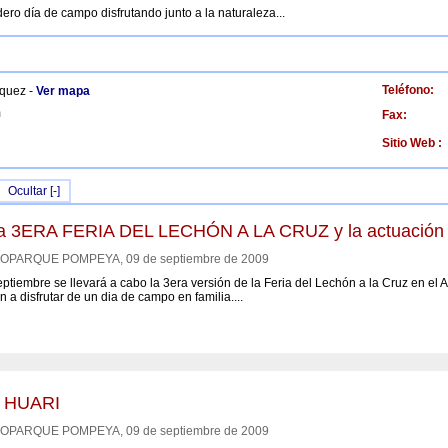
ero día de campo disfrutando junto a la naturaleza...
Teléfono:
squez -
Ver mapa
m
Fax:
Sitio Web :
Ocultar [-]
 la 3ERA FERIA DEL LECHÓN A LA CRUZ y la actuación e
PARQUE POMPEYA, 09 de septiembre de 2009
ptiembre se llevará a cabo la 3era versión de la Feria del Lechón a la Cruz en el 
n a disfrutar de un dia de campo en familia....
Y HUARI
PARQUE POMPEYA, 09 de septiembre de 2009