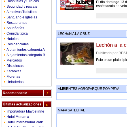
Hospitales y Clínicas
El dia domingo 13 d
espéctaculo de velo
Seguridad y rescate
Atractivos Turisticos
Santuario e Iglesias
Restaurantes
Salteñerías
Comida típica
LECHóN A LA CRUZ
Hoteles
Residenciales
Lechón a la c
Alojamientos categoria A
Publicado por R
Alojamientos categoria B
Este es un plato ti
Mercados
Discotecas
Karaokes
Florerías
Heladerias
AMBIENTES AGROPARQUE POMPEYA
Recomendable
Últimas actualizaciones
MAPA SATELITAL
Importadora Maybelinne
Hotel Monarca
Hotel International Park