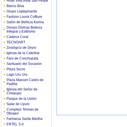
Hotel Villa Real San Felipe
Banco Bisa
Grupo Llajtaymanta
Fashion Loock Coffiure
Salón de Belleza Karina
Diosas Divinas Belleza
Integral y Estilismo
Cadena Coral
TECNOART
Zoológico de Oruro
Iglesia de la Catedral
Faro de Conchupata
Santuario del Socavón
Plaza Sucre
Lago Uru Uru
Plaza Manuel Castro de
Padilla
Iglesia del Señor de
Chiripujio
Parque de la Unión
Salar de Uyuni
Complejo Termas de
Obrajes
Farmacia Santa Martha
ENTEL S.A