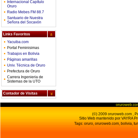
Internacional Capítulo
Oruro
Radio Mebes FM 88.7
Santuario de Nuestra
Señora del Socavón
Links Favoritos
Yacuiba.com
Portal Feminisimas
Trabajos en Bolivia
Páginas amarillas
Univ. Técnica de Oruro
Prefectura de Oruro
Carrera Ingenieria de
Sistemas de la UTO
Contador de Visitas
oruroweb.co
(©) 2009 oruroweb.com , Por
Sitio Web mantenido por VAYRA Pr
Tags: oruro, oruroweb.com, bolivia, tur