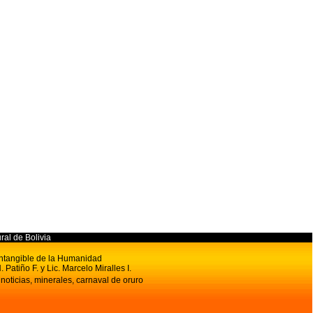
ural de Bolivia
 Intangible de la Humanidad
. Patiño F. y Lic. Marcelo Miralles I.
 noticias, minerales, carnaval de oruro