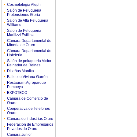
Cosmetologia Aleph
Salón de Peluqueria
Pretensiones Gloria
Salón de Alta Peluqueria
Williams
Salón de Peluqueria
Marilizzi Estilista
Cámara Departamental de
Mineria de Oruro
Cámara Departamental de
Hotelería
Salón de peluqueria Victor
Peinador de Reinas
Diseños Monika
Ballet de Viviana Garrón
Restaurant Agroparque
Pompeya
EXPOTECO
Cámara de Comercio de
Oruro
Cooperativa de Teléfonos
Oruro
Cámara de Industrias Oruro
Federación de Empresarios
Privados de Oruro
Cámara Junior