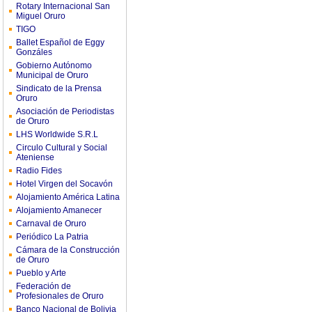
Rotary Internacional San
Miguel Oruro
TIGO
Ballet Español de Eggy
Gonzáles
Gobierno Autónomo
Municipal de Oruro
Sindicato de la Prensa
Oruro
Asociación de Periodistas
de Oruro
LHS Worldwide S.R.L
Circulo Cultural y Social
Ateniense
Radio Fides
Hotel Virgen del Socavón
Alojamiento América Latina
Alojamiento Amanecer
Carnaval de Oruro
Periódico La Patria
Cámara de la Construcción
de Oruro
Pueblo y Arte
Federación de
Profesionales de Oruro
Banco Nacional de Bolivia