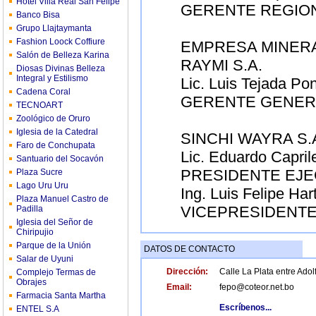
Hotel Villa Real San Felipe
GERENTE REGIO
Banco Bisa
Grupo Llajtaymanta
Fashion Loock Coffiure
EMPRESA MINERA
Salón de Belleza Karina
RAYMI S.A.
Diosas Divinas Belleza
Integral y Estilismo
Lic. Luis Tejada Po
Cadena Coral
GERENTE GENER
TECNOART
Zoológico de Oruro
Iglesia de la Catedral
SINCHI WAYRA S.
Faro de Conchupata
Lic. Eduardo Capril
Santuario del Socavón
PRESIDENTE EJE
Plaza Sucre
Lago Uru Uru
Ing. Luis Felipe Ha
Plaza Manuel Castro de
VICEPRESIDENTE
Padilla
Iglesia del Señor de
Chiripujio
Parque de la Unión
DATOS DE CONTACTO
Salar de Uyuni
Dirección:
Calle La Plata entre Adol
Complejo Termas de
Obrajes
Email:
fepo@coteor.net.bo
Farmacia Santa Martha
Escríbenos...
ENTEL S.A