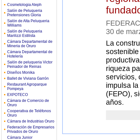
Cosmetologia Aleph
fundad
Salón de Peluqueria
Pretensiones Gloria
Salón de Alta Peluqueria
FEDERAC
Williams
30 de mar
Salón de Peluqueria
Marilizzi Estilista
La constru
Cámara Departamental de
Mineria de Oruro
sostenible
Cámara Departamental de
Hotelería
productiva
Salón de peluqueria Victor
Peinador de Reinas
riqueza pa
Diseños Monika
servicios,
Ballet de Viviana Garrón
impulsa l
Restaurant Agroparque
Pompeya
(FEPO), si
EXPOTECO
años.
Cámara de Comercio de
Oruro
Cooperativa de Teléfonos
Oruro
Cámara de Industrias Oruro
Federación de Empresarios
Privados de Oruro
Cámara Junior