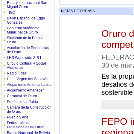
Rotary Internacional San
Miguel Oruro
NOTAS DE PRENSA
TIGO
Ballet Español de Eggy
Gonzáles
Gobierno Autónomo
Oruro d
Municipal de Oruro
Sindicato de la Prensa
competi
Oruro
Asociación de Periodistas
de Oruro
FEDERAC
LHS Worldwide S.R.L
Circulo Cultural y Social
30 de mar
Ateniense
Radio Fides
Es la prop
Hotel Virgen del Socavón
desafios de
Alojamiento América Latina
Alojamiento Amanecer
sostenible
Carnaval de Oruro
Periódico La Patria
Cámara de la Construcción
de Oruro
Pueblo y Arte
FEPO i
Federación de
Profesionales de Oruro
regiona
Banco Nacional de Bolivia