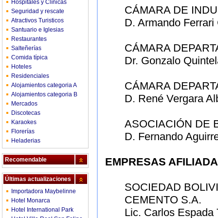
Hospitales y Clínicas
CÁMARA DE INDU
Seguridad y rescate
D. Armando Ferrar
Atractivos Turisticos
Santuario e Iglesias
Restaurantes
CÁMARA DEPARTA
Salteñerías
Comida típica
Dr. Gonzalo Quint
Hoteles
Residenciales
CÁMARA DEPART
Alojamientos categoria A
Alojamientos categoria B
D. René Vergara Al
Mercados
Discotecas
ASOCIACIÓN DE 
Karaokes
Florerías
D. Fernando Aguirr
Heladerias
EMPRESAS AFILIAD
Recomendable
Últimas actualizaciones
SOCIEDAD BOLIV
Importadora Maybelinne
CEMENTO S.A.
Hotel Monarca
Hotel International Park
Lic. Carlos Espada 