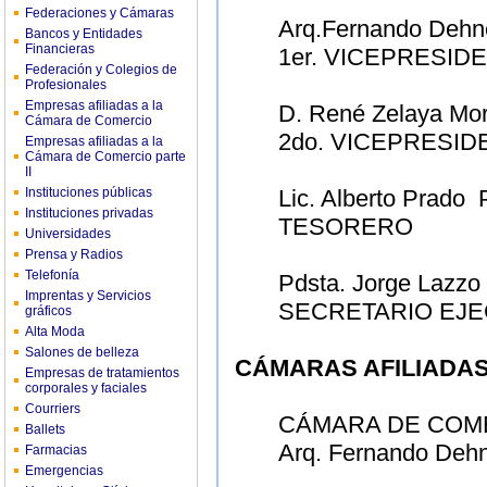
Federaciones y Cámaras
Arq.Fernando Dehn
Bancos y Entidades
Financieras
1er. VICEPRESID
Federación y Colegios de
Profesionales
Empresas afiliadas a la
D. René Zelaya Mor
Cámara de Comercio
2do. VICEPRESID
Empresas afiliadas a la
Cámara de Comercio parte
II
Instituciones públicas
Lic. Alberto Prado
Instituciones privadas
TESORERO
Universidades
Prensa y Radios
Telefonía
Pdsta. Jorge Lazzo
Imprentas y Servicios
SECRETARIO EJE
gráficos
Alta Moda
Salones de belleza
CÁMARAS AFILIADA
Empresas de tratamientos
corporales y faciales
Courriers
CÁMARA DE COM
Ballets
Arq. Fernando Deh
Farmacias
Emergencias