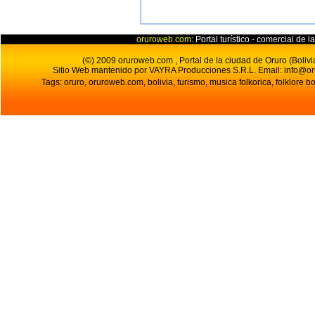
oruroweb.com:
Portal turístico - comercial de l
(©) 2009 oruroweb.com , Portal de la ciudad de Oruro (Bolivi
Sitio Web mantenido por VAYRA Producciones S.R.L.
Email:
info@o
Tags: oruro, oruroweb.com, bolivia, turismo, musica folkorica, folklore bo