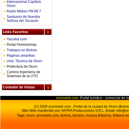
Internacional Capítulo
Oruro
Radio Mebes FM 88.7
Santuario de Nuestra
Señora del Socavón
Links Favoritos
Yacuiba.com
Portal Feminisimas
Trabajos en Bolivia
Páginas amarillas
Univ. Técnica de Oruro
Prefectura de Oruro
Carrera Ingenieria de
Sistemas de la UTO
Contador de Visitas
oruroweb.com:
Portal turístico - comercial de l
(©) 2009 oruroweb.com , Portal de la ciudad de Oruro (Bolivi
Sitio Web mantenido por VAYRA Producciones S.R.L.
Email:
info@o
Tags: oruro, oruroweb.com, bolivia, turismo, musica folkorica, folklore bo