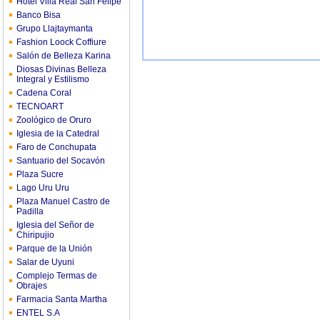
Hotel Villa Real San Felipe
Banco Bisa
Grupo Llajtaymanta
Fashion Loock Coffiure
Salón de Belleza Karina
Diosas Divinas Belleza
Integral y Estilismo
Cadena Coral
TECNOART
Zoológico de Oruro
Iglesia de la Catedral
Faro de Conchupata
Santuario del Socavón
Plaza Sucre
Lago Uru Uru
Plaza Manuel Castro de
Padilla
Iglesia del Señor de
Chiripujio
Parque de la Unión
Salar de Uyuni
Complejo Termas de
Obrajes
Farmacia Santa Martha
ENTEL S.A