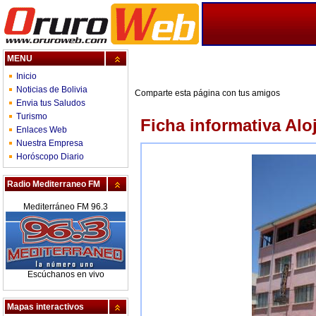
MENU
Inicio
Noticias de Bolivia
Comparte esta página con tus amigos
Envia tus Saludos
Turismo
Ficha informativa Al
Enlaces Web
Nuestra Empresa
Horóscopo Diario
Radio Mediterraneo FM
Mediterráneo FM 96.3
Escúchanos en vivo
Mapas interactivos