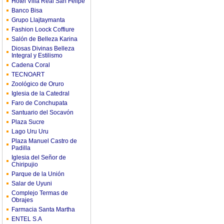
Hotel Villa Real San Felipe
Banco Bisa
Grupo Llajtaymanta
Fashion Loock Coffiure
Salón de Belleza Karina
Diosas Divinas Belleza
Integral y Estilismo
Cadena Coral
TECNOART
Zoológico de Oruro
Iglesia de la Catedral
Faro de Conchupata
Santuario del Socavón
Plaza Sucre
Lago Uru Uru
Plaza Manuel Castro de
Padilla
Iglesia del Señor de
Chiripujio
Parque de la Unión
Salar de Uyuni
Complejo Termas de
Obrajes
Farmacia Santa Martha
ENTEL S.A