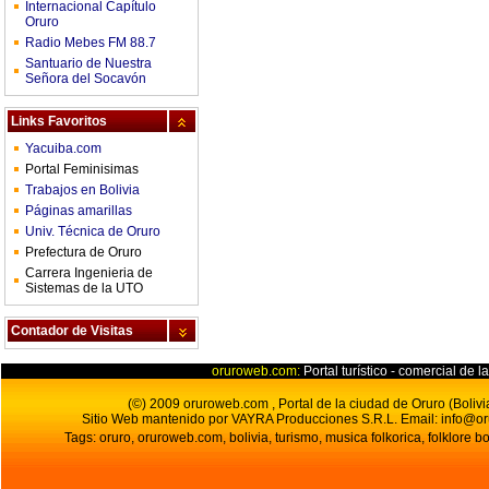
Internacional Capítulo
Oruro
Radio Mebes FM 88.7
Santuario de Nuestra
Señora del Socavón
Links Favoritos
Yacuiba.com
Portal Feminisimas
Trabajos en Bolivia
Páginas amarillas
Univ. Técnica de Oruro
Prefectura de Oruro
Carrera Ingenieria de
Sistemas de la UTO
Contador de Visitas
oruroweb.com:
Portal turístico - comercial de l
(©) 2009 oruroweb.com , Portal de la ciudad de Oruro (Bolivi
Sitio Web mantenido por VAYRA Producciones S.R.L.
Email:
info@o
Tags: oruro, oruroweb.com, bolivia, turismo, musica folkorica, folklore bo