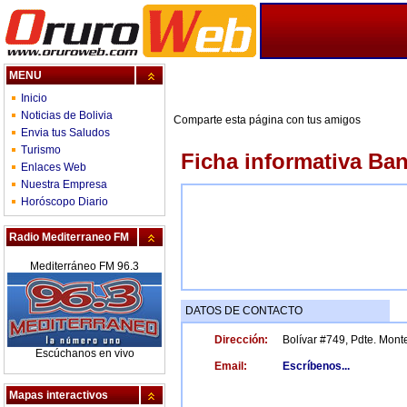
MENU
Inicio
Noticias de Bolivia
Comparte esta página con tus amigos
Envia tus Saludos
Turismo
Ficha informativa Ba
Enlaces Web
Nuestra Empresa
Horóscopo Diario
Radio Mediterraneo FM
Mediterráneo FM 96.3
DATOS DE CONTACTO
Dirección:
Bolívar #749, Pdte. Monte
Escúchanos en vivo
Email:
Escríbenos...
Mapas interactivos