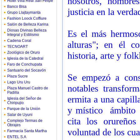
nosotros, hombre
Hotel Villa Real San Felipe
Banco Bisa
justicia en la verda
Grupo Llajtaymanta
Fashion Loock Coffiure
Salón de Belleza Karina
Diosas Divinas Belleza
Es el más hermoso
Integral y Estilismo
Cadena Coral
alturas"; en él c
TECNOART
Zoológico de Oruro
historia, arte y fo
Iglesia de la Catedral
Faro de Conchupata
Santuario del Socavón
Se empezó a con
Plaza Sucre
Lago Uru Uru
notables transfor
Plaza Manuel Castro de
Padilla
ermita a una capill
Iglesia del Señor de
Chiripujio
y místico ámbito
Parque de la Unión
Salar de Uyuni
cita los orureñ
Complejo Termas de
Obrajes
voluntad de los cua
Farmacia Santa Martha
ENTEL S.A