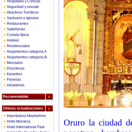
Hospitales y Clínicas
Seguridad y rescate
Atractivos Turisticos
Santuario e Iglesias
Restaurantes
Salteñerías
Comida típica
Hoteles
Residenciales
Alojamientos categoria A
Alojamientos categoria B
Mercados
Discotecas
Karaokes
Florerías
Heladerias
Recomendable
Últimas actualizaciones
Importadora Maybelinne
Oruro la ciudad d
Hotel Monarca
Hotel International Park