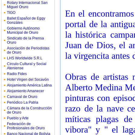
Rotary Internacional San
Miguel Oruro
En el encontramos 
TIGO
Ballet Español de Eggy
portal de la antigu
Gonzáles
Gobierno Autónomo
la histórica campa
Municipal de Oruro
Sindicato de la Prensa
Juan de Dios, el a
Oruro
Asociación de Periodistas
de Oruro
la virgencita antes
LHS Worldwide S.R.L
Circulo Cultural y Social
Ateniense
Radio Fides
Obras de artistas
Hotel Virgen del Socavón
Alberto Medina Mend
Alojamiento América Latina
Alojamiento Amanecer
pinturas con episod
Carnaval de Oruro
Periódico La Patria
razo de la nave cen
Cámara de la Construcción
de Oruro
míticas plagas de
Pueblo y Arte
Federación de
vibora" y " el lag
Profesionales de Oruro
Banco Nacional de Bolivia