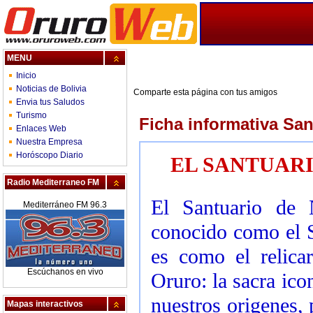
MENU
Inicio
Noticias de Bolivia
Comparte esta página con tus amigos
Envia tus Saludos
Turismo
Ficha informativa Sa
Enlaces Web
Nuestra Empresa
Horóscopo Diario
EL SANTUARI
Radio Mediterraneo FM
El Santuario de 
Mediterráneo FM 96.3
conocido como el S
es como el relica
Escúchanos en vivo
Oruro: la sacra ic
nuestros origenes,
Mapas interactivos