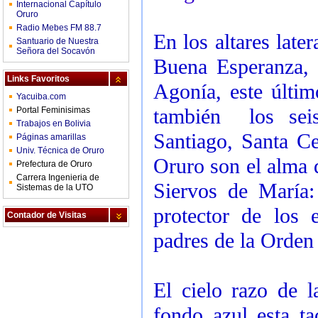
Internacional Capítulo
Oruro
Radio Mebes FM 88.7
En los altares late
Santuario de Nuestra
Señora del Socavón
Buena Esperanza,
Links Favoritos
Agonía, este últim
Yacuiba.com
también los seis
Portal Feminisimas
Trabajos en Bolivia
Santiago, Santa Ce
Páginas amarillas
Univ. Técnica de Oruro
Oruro son el alma d
Prefectura de Oruro
Carrera Ingenieria de
Siervos de María:
Sistemas de la UTO
protector de los 
Contador de Visitas
padres de la Orden 
El cielo razo de 
fondo azul esta ta