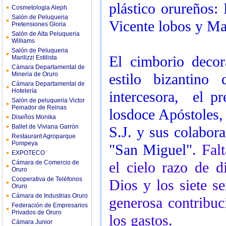
plástico orureños:
Cosmetologia Aleph
Salón de Peluqueria
Vicente lobos y Ma
Pretensiones Gloria
Salón de Alta Peluqueria
Williams
Salón de Peluqueria
El cimborio deco
Marilizzi Estilista
Cámara Departamental de
Mineria de Oruro
estilo bizantino
Cámara Departamental de
Hotelería
intercesora, el p
Salón de peluqueria Victor
Peinador de Reinas
losdoce Apóstoles,
Diseños Monika
Ballet de Viviana Garrón
S.J. y sus colabor
Restaurant Agroparque
Pompeya
"San Miguel"
. Fal
EXPOTECO
Cámara de Comercio de
el cielo razo de d
Oruro
Cooperativa de Teléfonos
Dios y los siete s
Oruro
Cámara de Industrias Oruro
generosa contribuc
Federación de Empresarios
Privados de Oruro
los gastos.
Cámara Junior