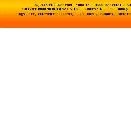
(©) 2009 oruroweb.com , Portal de la ciudad de Oruro (Bolivi
Sitio Web mantenido por VAYRA Producciones S.R.L.
Email:
info@o
Tags: oruro, oruroweb.com, bolivia, turismo, musica folkorica, folklore bo