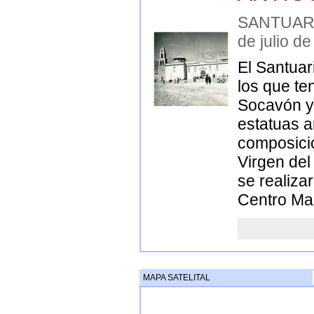
SANTUAR
de julio d
El Santuar
los que te
Socavón y 
estatuas a
composicio
Virgen del
se realiza
Centro Ma
MAPA SATELITAL