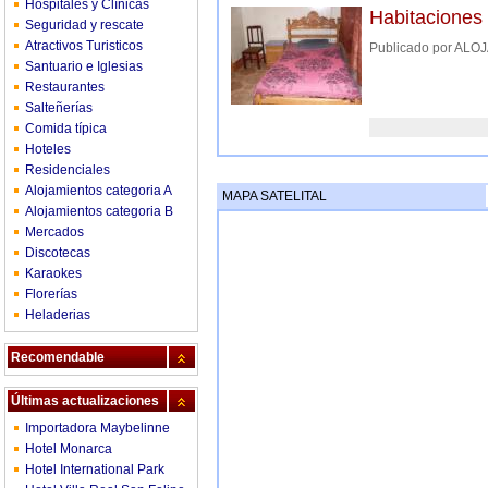
Hospitales y Clínicas
Habitaciones
Seguridad y rescate
Atractivos Turisticos
Publicado por AL
Santuario e Iglesias
Restaurantes
Salteñerías
Comida típica
Hoteles
Residenciales
Alojamientos categoria A
MAPA SATELITAL
Alojamientos categoria B
Mercados
Discotecas
Karaokes
Florerías
Heladerias
Recomendable
Últimas actualizaciones
Importadora Maybelinne
Hotel Monarca
Hotel International Park