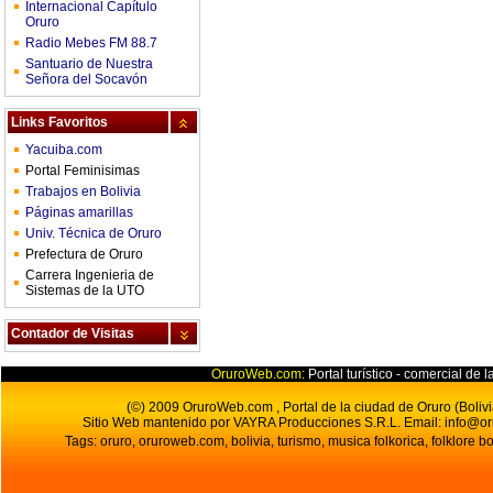
Internacional Capítulo
Oruro
Radio Mebes FM 88.7
Santuario de Nuestra
Señora del Socavón
Links Favoritos
Yacuiba.com
Portal Feminisimas
Trabajos en Bolivia
Páginas amarillas
Univ. Técnica de Oruro
Prefectura de Oruro
Carrera Ingenieria de
Sistemas de la UTO
Contador de Visitas
OruroWeb.com:
Portal turístico - comercial de l
(©) 2009 OruroWeb.com , Portal de la ciudad de Oruro (Bolivi
Sitio Web mantenido por VAYRA Producciones S.R.L.
Email:
info@o
Tags: oruro, oruroweb.com, bolivia, turismo, musica folkorica, folklore bo