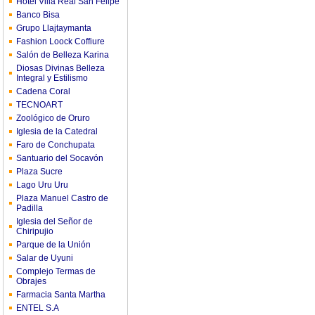
Hotel Villa Real San Felipe
Banco Bisa
Grupo Llajtaymanta
Fashion Loock Coffiure
Salón de Belleza Karina
Diosas Divinas Belleza
Integral y Estilismo
Cadena Coral
TECNOART
Zoológico de Oruro
Iglesia de la Catedral
Faro de Conchupata
Santuario del Socavón
Plaza Sucre
Lago Uru Uru
Plaza Manuel Castro de
Padilla
Iglesia del Señor de
Chiripujio
Parque de la Unión
Salar de Uyuni
Complejo Termas de
Obrajes
Farmacia Santa Martha
ENTEL S.A