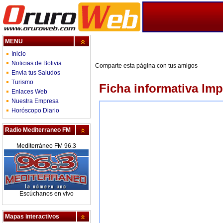
MENU
Inicio
Noticias de Bolivia
Comparte esta página con tus amigos
Envia tus Saludos
Turismo
Ficha informativa Im
Enlaces Web
Nuestra Empresa
Horóscopo Diario
Radio Mediterraneo FM
Mediterráneo FM 96.3
Escúchanos en vivo
Mapas interactivos