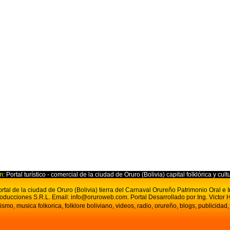
m:
Portal turístico - comercial de la ciudad de Oruro (Bolivia) capital folklórica y cult
tal de la ciudad de Oruro (Bolivia) tierra del Carnaval Orureño Patrimonio Oral e
oducciones S.R.L.
Email:
info@oruroweb.com
. Portal D
esarrollado por Ing. Victor H
ismo, musica folkorica, folklore boliviano, videos, radio, orureño, blogs, publicidad,