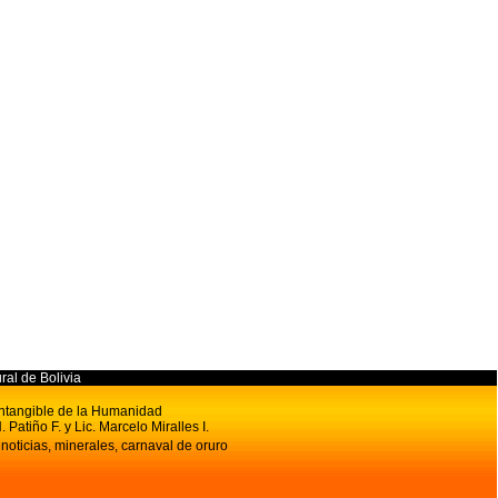
ural de Bolivia
 Intangible de la Humanidad
. Patiño F. y Lic. Marcelo Miralles I.
 noticias, minerales, carnaval de oruro