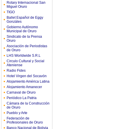
Rotary Internacional San
Miguel Oruro
TIGO
Ballet Español de Eggy
Gonzáles
Gobierno Autónomo
Municipal de Oruro
Sindicato de la Prensa
Oruro
Asociación de Periodistas
de Oruro
LHS Worldwide S.R.L
Circulo Cultural y Social
Ateniense
Radio Fides
Hotel Virgen del Socavón
Alojamiento América Latina
Alojamiento Amanecer
Carnaval de Oruro
Periódico La Patria
Cámara de la Construcción
de Oruro
Pueblo y Arte
Federación de
Profesionales de Oruro
Banco Nacional de Bolivia