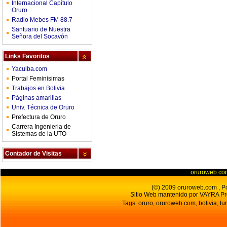
Internacional Capítulo
Oruro
Radio Mebes FM 88.7
Santuario de Nuestra
Señora del Socavón
Links Favoritos
Yacuiba.com
Portal Feminisimas
Trabajos en Bolivia
Páginas amarillas
Univ. Técnica de Oruro
Prefectura de Oruro
Carrera Ingenieria de
Sistemas de la UTO
Contador de Visitas
oruroweb.co
(©) 2009 oruroweb.com , Por
Sitio Web mantenido por VAYRA Pr
Tags: oruro, oruroweb.com, bolivia, tur