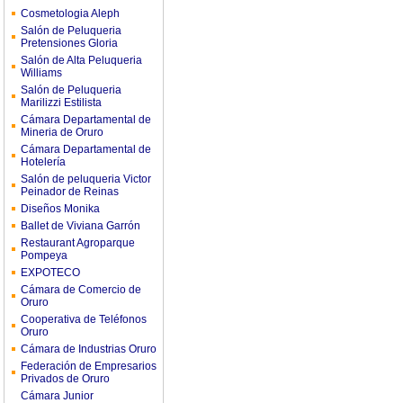
Cosmetologia Aleph
Salón de Peluqueria
Pretensiones Gloria
Salón de Alta Peluqueria
Williams
Salón de Peluqueria
Marilizzi Estilista
Cámara Departamental de
Mineria de Oruro
Cámara Departamental de
Hotelería
Salón de peluqueria Victor
Peinador de Reinas
Diseños Monika
Ballet de Viviana Garrón
Restaurant Agroparque
Pompeya
EXPOTECO
Cámara de Comercio de
Oruro
Cooperativa de Teléfonos
Oruro
Cámara de Industrias Oruro
Federación de Empresarios
Privados de Oruro
Cámara Junior