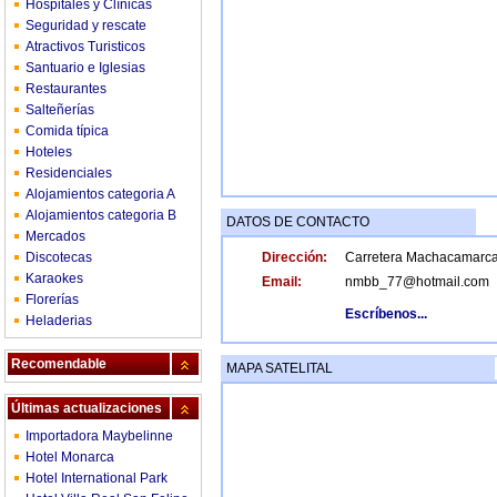
Hospitales y Clínicas
Seguridad y rescate
Atractivos Turisticos
Santuario e Iglesias
Restaurantes
Salteñerías
Comida típica
Hoteles
Residenciales
Alojamientos categoria A
Alojamientos categoria B
DATOS DE CONTACTO
Mercados
Discotecas
Dirección:
Carretera Machacamarca 
Karaokes
Email:
nmbb_77@hotmail.com
Florerías
Escríbenos...
Heladerias
Recomendable
MAPA SATELITAL
Últimas actualizaciones
Importadora Maybelinne
Hotel Monarca
Hotel International Park