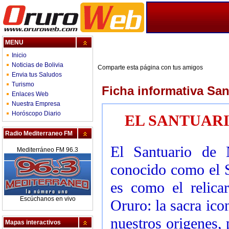
MENU
Inicio
Noticias de Bolivia
Comparte esta página con tus amigos
Envia tus Saludos
Turismo
Ficha informativa Sa
Enlaces Web
Nuestra Empresa
Horóscopo Diario
EL SANTUARI
Radio Mediterraneo FM
El Santuario de 
Mediterráneo FM 96.3
conocido como el S
es como el relica
Escúchanos en vivo
Oruro: la sacra ic
nuestros origenes,
Mapas interactivos