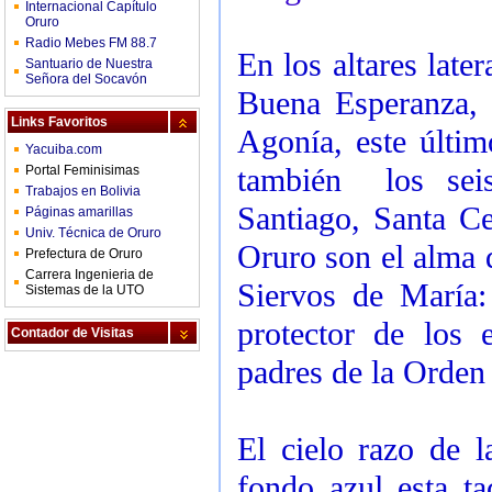
Internacional Capítulo
Oruro
Radio Mebes FM 88.7
En los altares late
Santuario de Nuestra
Señora del Socavón
Buena Esperanza,
Links Favoritos
Agonía, este últim
Yacuiba.com
también los seis
Portal Feminisimas
Trabajos en Bolivia
Santiago, Santa Ce
Páginas amarillas
Univ. Técnica de Oruro
Oruro son el alma d
Prefectura de Oruro
Carrera Ingenieria de
Siervos de María:
Sistemas de la UTO
protector de los 
Contador de Visitas
padres de la Orden 
El cielo razo de 
fondo azul esta ta