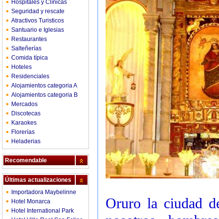
Hospitales y Clínicas
Seguridad y rescate
Atractivos Turisticos
Santuario e Iglesias
Restaurantes
Salteñerías
Comida típica
Hoteles
Residenciales
Alojamientos categoria A
Alojamientos categoria B
Mercados
Discotecas
Karaokes
Florerías
Heladerias
Recomendable
Últimas actualizaciones
Importadora Maybelinne
Oruro la ciudad d
Hotel Monarca
Hotel International Park