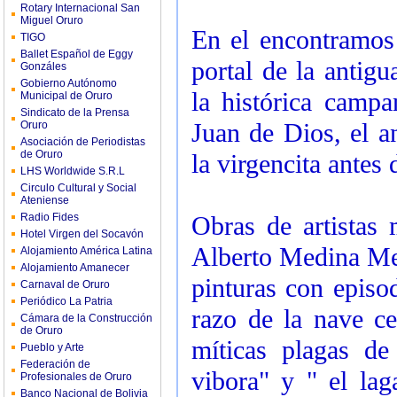
Rotary Internacional San
Miguel Oruro
En el encontramos 
TIGO
Ballet Español de Eggy
portal de la antigu
Gonzáles
Gobierno Autónomo
la histórica campa
Municipal de Oruro
Sindicato de la Prensa
Juan de Dios, el a
Oruro
Asociación de Periodistas
de Oruro
la virgencita antes
LHS Worldwide S.R.L
Circulo Cultural y Social
Ateniense
Radio Fides
Obras de artistas
Hotel Virgen del Socavón
Alberto Medina Mend
Alojamiento América Latina
Alojamiento Amanecer
pinturas con episod
Carnaval de Oruro
Periódico La Patria
razo de la nave cen
Cámara de la Construcción
de Oruro
míticas plagas de
Pueblo y Arte
Federación de
vibora" y " el lag
Profesionales de Oruro
Banco Nacional de Bolivia