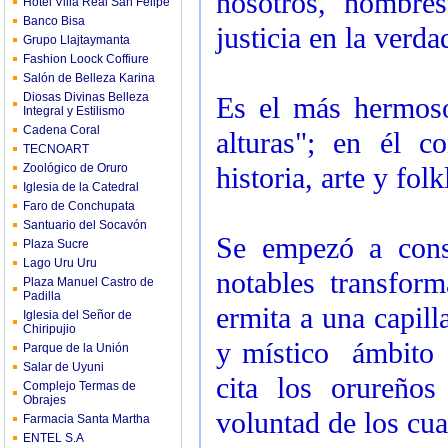
nosotros, hombre
Hotel Villa Real San Felipe
Banco Bisa
justicia en la verda
Grupo Llajtaymanta
Fashion Loock Coffiure
Salón de Belleza Karina
Diosas Divinas Belleza
Es el más hermoso
Integral y Estilismo
Cadena Coral
alturas"; en él c
TECNOART
Zoológico de Oruro
historia, arte y fo
Iglesia de la Catedral
Faro de Conchupata
Santuario del Socavón
Se empezó a con
Plaza Sucre
Lago Uru Uru
notables transfor
Plaza Manuel Castro de
Padilla
ermita a una capill
Iglesia del Señor de
Chiripujio
y místico ámbito
Parque de la Unión
Salar de Uyuni
cita los orureñ
Complejo Termas de
Obrajes
voluntad de los cua
Farmacia Santa Martha
ENTEL S.A