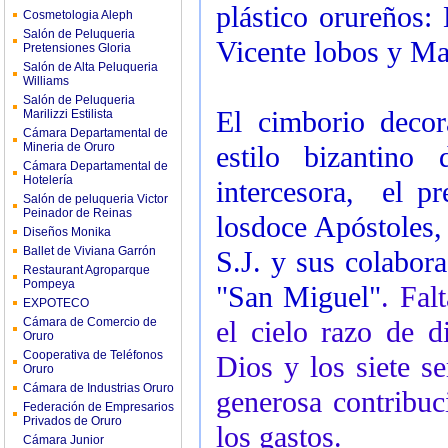
plástico orureños:
Cosmetologia Aleph
Salón de Peluqueria
Vicente lobos y Ma
Pretensiones Gloria
Salón de Alta Peluqueria
Williams
Salón de Peluqueria
El cimborio deco
Marilizzi Estilista
Cámara Departamental de
Mineria de Oruro
estilo bizantino
Cámara Departamental de
Hotelería
intercesora, el p
Salón de peluqueria Victor
Peinador de Reinas
losdoce Apóstoles,
Diseños Monika
Ballet de Viviana Garrón
S.J. y sus colabor
Restaurant Agroparque
Pompeya
"San Miguel"
. Fal
EXPOTECO
Cámara de Comercio de
el cielo razo de d
Oruro
Cooperativa de Teléfonos
Dios y los siete s
Oruro
Cámara de Industrias Oruro
generosa contribuc
Federación de Empresarios
Privados de Oruro
los gastos.
Cámara Junior