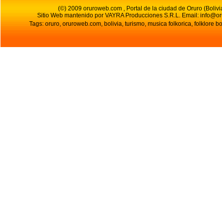
(©) 2009 oruroweb.com , Portal de la ciudad de Oruro (Bolivi
Sitio Web mantenido por VAYRA Producciones S.R.L.
Email:
info@o
Tags: oruro, oruroweb.com, bolivia, turismo, musica folkorica, folklore bo