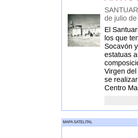
SANTUAR
de julio d
El Santuar
los que te
Socavón y 
estatuas a
composicio
Virgen del
se realiza
Centro Ma
MAPA SATELITAL