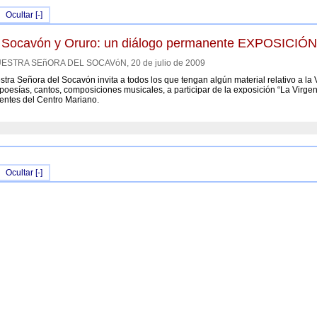
Ocultar [-]
el Socavón y Oruro: un diálogo permanente EXPOSI
STRA SEñORA DEL SOCAVóN, 20 de julio de 2009
stra Señora del Socavón invita a todos los que tengan algún material relativo a la
, poesías, cantos, composiciones musicales, a participar de la exposición “La Virg
entes del Centro Mariano.
Ocultar [-]