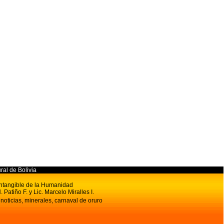
ural de Bolivia
 Intangible de la Humanidad
. Patiño F. y Lic. Marcelo Miralles I.
 noticias, minerales, carnaval de oruro