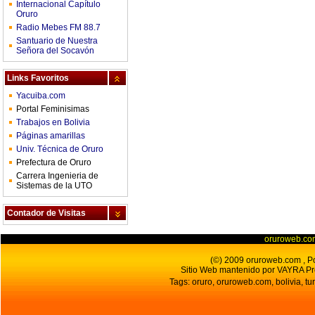
Internacional Capítulo
Oruro
Radio Mebes FM 88.7
Santuario de Nuestra
Señora del Socavón
Links Favoritos
Yacuiba.com
Portal Feminisimas
Trabajos en Bolivia
Páginas amarillas
Univ. Técnica de Oruro
Prefectura de Oruro
Carrera Ingenieria de
Sistemas de la UTO
Contador de Visitas
oruroweb.co
(©) 2009 oruroweb.com , Por
Sitio Web mantenido por VAYRA Pr
Tags: oruro, oruroweb.com, bolivia, tur