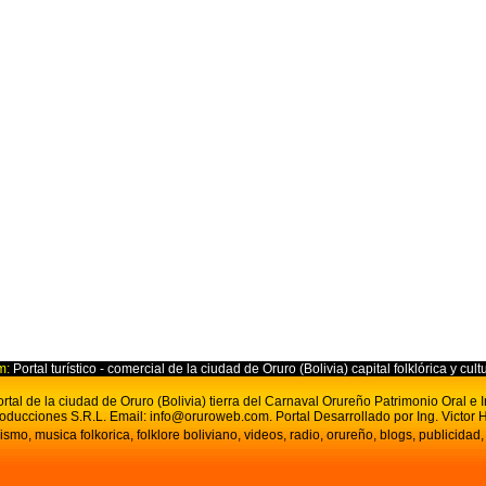
m:
Portal turístico - comercial de la ciudad de Oruro (Bolivia) capital folklórica y cult
tal de la ciudad de Oruro (Bolivia) tierra del Carnaval Orureño Patrimonio Oral e
oducciones S.R.L.
Email:
info@oruroweb.com
. Portal D
esarrollado por Ing. Victor H
ismo, musica folkorica, folklore boliviano, videos, radio, orureño, blogs, publicidad,