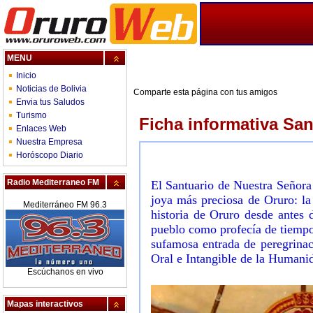
MENU
Inicio
Noticias de Bolivia
Comparte esta página con tus amigos
Envia tus Saludos
Turismo
Ficha informativa Sa
Enlaces Web
Nuestra Empresa
Horóscopo Diario
Radio Mediterraneo FM
El Santuario de Nuestra Señora
joya más preciosa de Oruro: la
Mediterráneo FM 96.3
historia de Oruro desde antes 
pueblo como profecía de tiempo
sufamosa entrada de peregrin
Oral e Intangible de la Humani
Escúchanos en vivo
Mapas interactivos