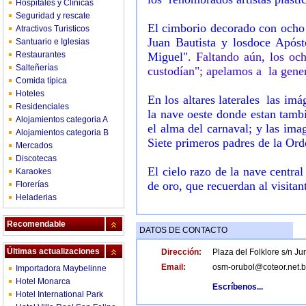
Hospitales y Clínicas
Seguridad y rescate
El cimborio decorado con ocho 
Atractivos Turisticos
Juan Bautista y losdoce Apóst
Santuario e Iglesias
Restaurantes
Miguel"
. Faltando aún, los och
Salteñerías
custodían"; apelamos a la gener
Comida típica
Hoteles
En los altares laterales las im
Residenciales
la nave oeste donde estan tambi
Alojamientos categoria A
el alma del carnaval; y las ima
Alojamientos categoria B
Siete primeros padres de la Ord
Mercados
Discotecas
El cielo razo de la nave centr
Karaokes
de oro, que recuerdan al visita
Florerías
Heladerias
Recomendable
DATOS DE CONTACTO
Últimas actualizaciones
Dirección:
Plaza del Folklore s/n Ju
Email:
osm-orubol@coteor.net.
Importadora Maybelinne
Hotel Monarca
Escríbenos...
Hotel International Park