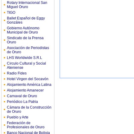
Rotary Internacional San
Miguel Oruro
TIGO
Ballet Español de Eggy
Gonzáles
Gobierno Autónomo
Municipal de Oruro
Sindicato de la Prensa
Oruro
Asociación de Periodistas
de Oruro
LHS Worldwide S.R.L
Circulo Cultural y Social
Ateniense
Radio Fides
Hotel Virgen del Socavón
Alojamiento América Latina
Alojamiento Amanecer
Carnaval de Oruro
Periódico La Patria
Cámara de la Construcción
de Oruro
Pueblo y Arte
Federación de
Profesionales de Oruro
Banco Nacional de Bolivia