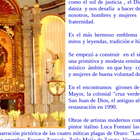
como el sol de justicia , el 
danza y nos desafía a hacer de
nosotros, hombres y mujeres c
fraternidad.
Es el más hermoso emblema de 
mitos y leyendas, tradición e h
Se empezó a construir en el s
una primitiva y modesta ermita
místico ámbito en que hoy com
y mujeres de buena voluntad de 
En el encontramos girones de l
Mayor, la colonial "cruz verde
San Juan de Dios, el antiguo a
restauración en 1990.
Obras de artistas modernos com
pintor italino Luca Fontani la
 narración pictórica de las cuatro míticas plagas de Oruro: "Las
ico orureños: Erasmo Zarzuela, Zoila Mejía de Zapata, Vicent