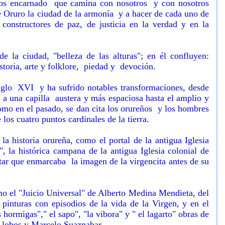
Dios encarnado que camina con nosotros y con nosotros
 Oruro la ciudad de la armonía y a hacer de cada uno de
onstructores de paz, de justicia en la verdad y en la
la ciudad, "belleza de las alturas"; en él confluyen:
istoria, arte y folklore, piedad y devoción.
iglo XVI y ha sufrido notables transformaciones, desde
 a una capilla austera y más espaciosa hasta el amplio y
o en el pasado, se dan cita los orureños y los hombres
los cuatro puntos cardinales de la tierra
.
a historia orureña, como el portal de la antigua Iglesia
", la histórica campana de la antigua Iglesia colonial de
ltar que enmarcaba la imagen de la virgencita antes de su
o el "Juicio Universal" de Alberto Medina Mendieta, del
s pinturas con episodios de la vida de la Virgen, y en el
 hormigas"," el sapo", "la vibora" y " el lagarto" obras de
e lobos y Marcelo Suaznabar.