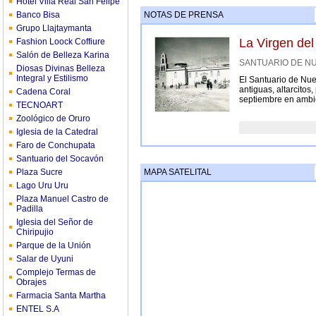
Hotel Villa Real San Felipe
Banco Bisa
NOTAS DE PRENSA
Grupo Llajtaymanta
La Virgen d
Fashion Loock Coffiure
Salón de Belleza Karina
SANTUARIO DE NUE
Diosas Divinas Belleza
Integral y Estilismo
El Santuario de Nue
antiguas, altarcitos
Cadena Coral
septiembre en ambi
TECNOART
Zoológico de Oruro
Iglesia de la Catedral
Faro de Conchupata
Santuario del Socavón
Plaza Sucre
MAPA SATELITAL
Lago Uru Uru
Plaza Manuel Castro de
Padilla
Iglesia del Señor de
Chiripujio
Parque de la Unión
Salar de Uyuni
Complejo Termas de
Obrajes
Farmacia Santa Martha
ENTEL S.A