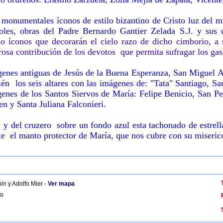
monumentales íconos de estilo bizantino de Cristo luz del m
oles, obras del Padre Bernardo Gantier Zelada S.J. y sus 
o íconos que decorarán el cielo razo de dicho cimborio, a s
osa contribución de los devotos que permita sufragar los gas
ágenes antiguas de Jesús de la Buena Esperanza, San Miguel A
én los seis altares con las imágenes de: "Tata" Santiago, Sa
genes de los Santos Siervos de María: Felipe Benicio, San Pe
en y Santa Juliana Falconieri.
al y del cruzero sobre un fondo azul esta tachonado de estre
nte el manto protector de María, que nos cubre con su miseric
nin y Adolfo Mier -
Ver mapa
bo