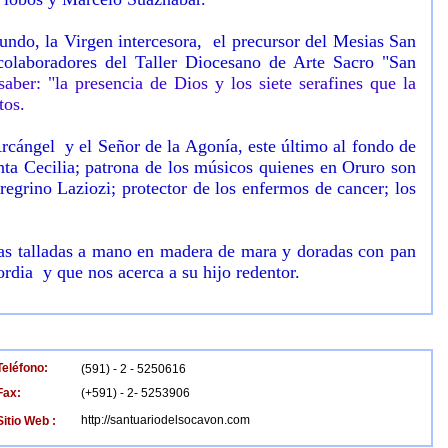
undo, la Virgen intercesora, el precursor del Mesias San
colaboradores del Taller Diocesano de Arte Sacro "San
aber: "la presencia de Dios y los siete serafines que la
tos.
rcángel y el Señor de la Agonía, este último al fondo de
nta Cecilia; patrona de los músicos quienes en Oruro son
regrino Laziozi; protector de los enfermos de cancer; los
llas talladas a mano en madera de mara y doradas con pan
ordia y que nos acerca a su hijo redentor.
Teléfono:
(591) - 2 - 5250616
Fax:
(+591) - 2- 5253906
http://santuariodelsocavon.com
Sitio Web :