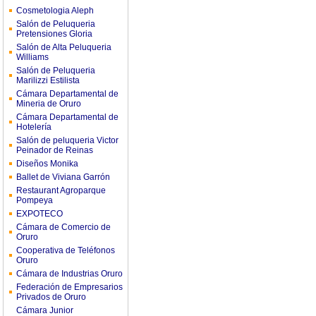
Cosmetologia Aleph
Salón de Peluqueria
Pretensiones Gloria
Salón de Alta Peluqueria
Williams
Salón de Peluqueria
Marilizzi Estilista
Cámara Departamental de
Mineria de Oruro
Cámara Departamental de
Hotelería
Salón de peluqueria Victor
Peinador de Reinas
Diseños Monika
Ballet de Viviana Garrón
Restaurant Agroparque
Pompeya
EXPOTECO
Cámara de Comercio de
Oruro
Cooperativa de Teléfonos
Oruro
Cámara de Industrias Oruro
Federación de Empresarios
Privados de Oruro
Cámara Junior