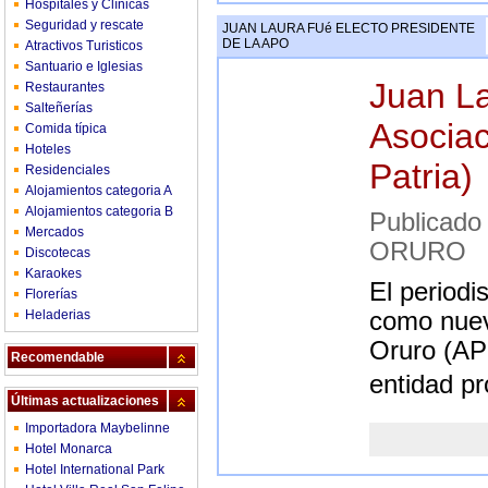
Hospitales y Clínicas
Seguridad y rescate
JUAN LAURA FUé ELECTO PRESIDENTE
DE LA APO
Atractivos Turisticos
Santuario e Iglesias
Juan La
Restaurantes
Salteñerías
Asociac
Comida típica
Hoteles
Patria)
Residenciales
Alojamientos categoria A
Alojamientos categoria B
Publicad
Mercados
ORURO
Discotecas
Karaokes
El periodi
Florerías
Heladerias
como nuev
Oruro (APO
Recomendable
entidad pr
Últimas actualizaciones
Importadora Maybelinne
Hotel Monarca
Hotel International Park