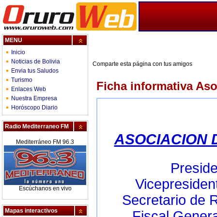
MENU
Inicio
Noticias de Bolivia
Comparte esta página con tus amigos
Envia tus Saludos
Turismo
Ficha informativa Aso
Enlaces Web
Nuestra Empresa
Horóscopo Diario
Radio Mediterraneo FM
ASOCIACION 
Mediterráneo FM 96.3
Presi
Vicepresid
Escúchanos en vivo
Secretario de 
Mapas interactivos
Fiscal Gen