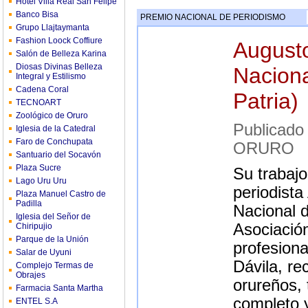
Hotel Villa Real San Felipe
Banco Bisa
PREMIO NACIONAL DE PERIODISMO
Grupo Llajtaymanta
Fashion Loock Coffiure
Augusto
Salón de Belleza Karina
Diosas Divinas Belleza
Naciona
Integral y Estilismo
Cadena Coral
Patria)
TECNOART
Zoológico de Oruro
Publicad
Iglesia de la Catedral
Faro de Conchupata
ORURO
Santuario del Socavón
Plaza Sucre
Su trabajo
Lago Uru Uru
periodista
Plaza Manuel Castro de
Padilla
Nacional 
Iglesia del Señor de
Asociació
Chiripujio
Parque de la Unión
profesiona
Salar de Uyuni
Dávila, re
Complejo Termas de
Obrajes
orureños, 
Farmacia Santa Martha
completo y
ENTEL S.A