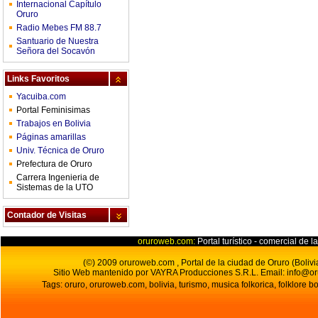
Internacional Capítulo
Oruro
Radio Mebes FM 88.7
Santuario de Nuestra
Señora del Socavón
Links Favoritos
Yacuiba.com
Portal Feminisimas
Trabajos en Bolivia
Páginas amarillas
Univ. Técnica de Oruro
Prefectura de Oruro
Carrera Ingenieria de
Sistemas de la UTO
Contador de Visitas
oruroweb.com:
Portal turístico - comercial de l
(©) 2009 oruroweb.com , Portal de la ciudad de Oruro (Bolivi
Sitio Web mantenido por VAYRA Producciones S.R.L.
Email:
info@o
Tags: oruro, oruroweb.com, bolivia, turismo, musica folkorica, folklore bo