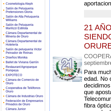
aportacion
Cosmetologia Aleph
Salón de Peluqueria
Pretensiones Gloria
Salón de Alta Peluqueria
Williams
Salón de Peluqueria
21 AÑ
Marilizzi Estilista
Cámara Departamental de
SIEND
Mineria de Oruro
Cámara Departamental de
ORUR
Hotelería
Salón de peluqueria Victor
Peinador de Reinas
COOPERA
Diseños Monika
septiembr
Ballet de Viviana Garrón
Restaurant Agroparque
Pompeya
Para much
EXPOTECO
edad. No 
Cámara de Comercio de
Oruro
decidimos 
Cooperativa de Teléfonos
que aposta
Oruro
Cámara de Industrias Oruro
Telecomun
Federación de Empresarios
fibra ópti
Privados de Oruro
Cámara Junior