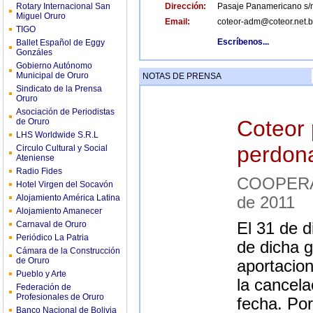
Rotary Internacional San
Dirección:
Pasaje Panamericano s/
Miguel Oruro
Email:
coteor-adm@coteor.net.
TIGO
Escríbenos...
Ballet Español de Eggy
Gonzáles
Gobierno Autónomo
Municipal de Oruro
NOTAS DE PRENSA
Sindicato de la Prensa
Oruro
Asociación de Periodistas
Coteor 
de Oruro
LHS Worldwide S.R.L
perdona
Circulo Cultural y Social
Ateniense
Radio Fides
COOPERA
Hotel Virgen del Socavón
Alojamiento América Latina
de 2011
Alojamiento Amanecer
Carnaval de Oruro
El 31 de d
Periódico La Patria
de dicha g
Cámara de la Construcción
de Oruro
aportacio
Pueblo y Arte
la cancela
Federación de
Profesionales de Oruro
fecha. Por
Banco Nacional de Bolivia