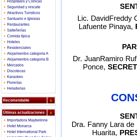
Hospitales y Clínicas
SEN
Seguridad y rescate
Atractivos Turisticos
Lic. DavidFreddy
Santuario e Iglesias
Restaurantes
Lafuente Pinaya,
Salteñerías
Comida típica
Hoteles
PAR
Residenciales
Alojamientos categoria A
Dr. JuanRamiro Ruf
Alojamientos categoria B
Mercados
Ponce,
SECRET
Discotecas
Karaokes
Florerías
Heladerias
CONS
Recomendable
Últimas actualizaciones
SEN
Importadora Maybelinne
Dra. Fanny Lara de
Hotel Monarca
Huarita,
PRE
Hotel International Park