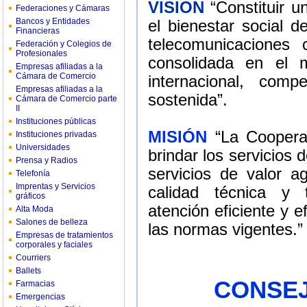
VISION
“Constituir u
Federaciones y Cámaras
Bancos y Entidades
el bienestar social d
Financieras
telecomunicaciones 
Federación y Colegios de
Profesionales
consolidada en el m
Empresas afiliadas a la
Cámara de Comercio
internacional, comp
Empresas afiliadas a la
sostenida”.
Cámara de Comercio parte
II
Instituciones públicas
MISIÓN
“La Coopera
Instituciones privadas
Universidades
brindar los servicios d
Prensa y Radios
servicios de valor a
Telefonía
Imprentas y Servicios
calidad técnica y t
gráficos
atención eficiente y 
Alta Moda
Salones de belleza
las normas vigentes.”
Empresas de tratamientos
corporales y faciales
Courriers
Ballets
CONSEJ
Farmacias
Emergencias