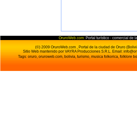
OruroWeb.com:
Portal turístico - comercial de l
(©) 2009 OruroWeb.com , Portal de la ciudad de Oruro (Bolivi
Sitio Web mantenido por VAYRA Producciones S.R.L.
Email:
info@o
Tags: oruro, oruroweb.com, bolivia, turismo, musica folkorica, folklore bo