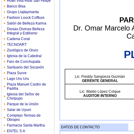
Hotel Villa Real San Felipe
Banco Bisa
Grupo Llajtaymanta
Fashion Loock Coffiure
PAR
Salón de Belleza Karina
Dr. Omar Marcelo
Diosas Divinas Belleza
Integral y Estilismo
Ca
Cadena Coral
TECNOART
Zoológico de Oruro
P
Iglesia de la Catedral
Faro de Conchupata
Santuario del Socavón
Plaza Sucre
Lic. Freddy Sangüeza Guzmán
Lago Uru Uru
GERENTE GENERAL
Plaza Manuel Castro de
Padilla
Lic. Waldo López Colque
Iglesia del Señor de
AUDITOR INTERNO
Chiripujio
Parque de la Unión
Salar de Uyuni
Complejo Termas de
Obrajes
Farmacia Santa Martha
DATOS DE CONTACTO
ENTEL S.A