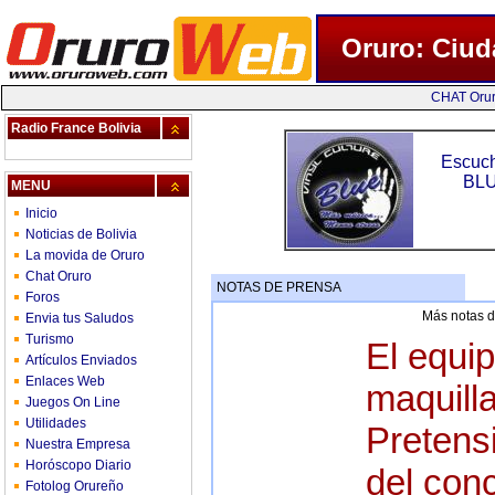
Oruro: Ciudad virtual de verdad - fotos, videos, amigos, chat, noticias, actividades sociales, empresas, servicios,
Oruro: Ciud
CHAT Oru
Radio France Bolivia
Escuch
BLU
MENU
Inicio
Noticias de Bolivia
La movida de Oruro
Chat Oruro
NOTAS DE PRENSA
Foros
Más notas d
Envia tus Saludos
Turismo
El equip
Artículos Enviados
Enlaces Web
maquill
Juegos On Line
Utilidades
Pretens
Nuestra Empresa
Horóscopo Diario
del con
Fotolog Orureño