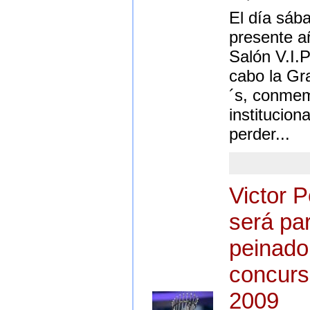
El día sáb
presente a
Salón V.I.P
cabo la Gra
´s, conmem
institucion
perder...
Victor 
será par
peinado 
concurs
2009