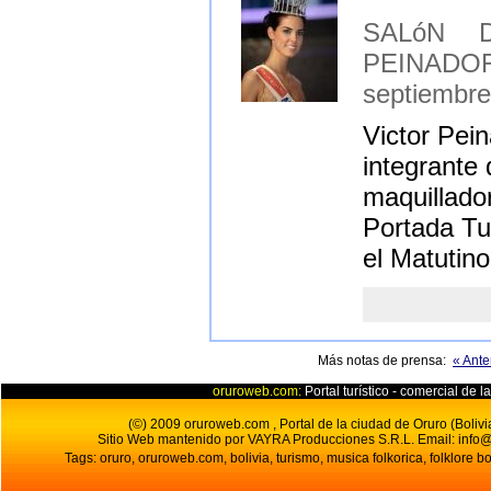
SALóN 
PEINAD
septiembre
Victor Pei
integrante 
maquillado
Portada Tu
el Matutino
Más notas de prensa:
« Ante
oruroweb.com:
Portal turístico - comercial de l
(©) 2009 oruroweb.com , Portal de la ciudad de Oruro (Bolivi
Sitio Web mantenido por VAYRA Producciones S.R.L.
Email:
info
Tags: oruro, oruroweb.com, bolivia, turismo, musica folkorica, folklore bo