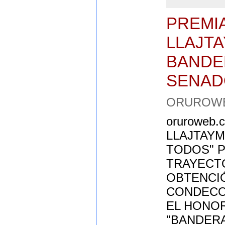
PREMI
LLAJT
BANDE
SENAD
ORUROWEB,
oruroweb.
LLAJTAYM
TODOS" P
TRAYECTO
OBTENCIÓ
CONDECO
EL HONO
"BANDERA