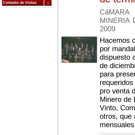
Contador de Visitas
CáMARA
MINERIA 
2009
Hacemos co
por mandato
dispuesto 
de diciembr
para prese
requeridos 
pro venta 
Minero de 
Vinto, Com
otros, que 
mensuales 