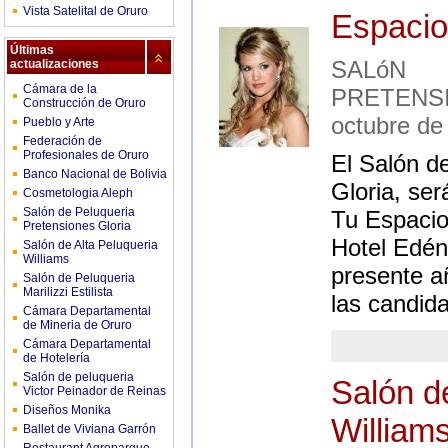
Vista Satelital de Oruro
Espacio
Últimas
SALóN
actualizaciones
Cámara de la
PRETEN
Construcción de Oruro
octubre de
Pueblo y Arte
Federación de
Profesionales de Oruro
El Salón d
Banco Nacional de Bolivia
Gloria, se
Cosmetologia Aleph
Salón de Peluqueria
Tu Espacio 
Pretensiones Gloria
Hotel Edén
Salón de Alta Peluqueria
Williams
presente a
Salón de Peluqueria
Marilizzi Estilista
las candid
Cámara Departamental
de Mineria de Oruro
Cámara Departamental
de Hotelería
Salón de peluqueria
Salón d
Victor Peinador de Reinas
Diseños Monika
Williams
Ballet de Viviana Garrón