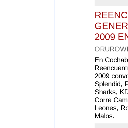
REENC
GENER
2009 
ORUROWEB,
En Cochaba
Reencuent
2009 convo
Splendid, P
Sharks, KD
Corre Cami
Leones, Ro
Malos.