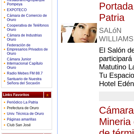
Restaurant Agroparque
Portada
Pompeya
EXPOTECO
Patria
Cámara de Comercio de
Oruro
Cooperativa de Teléfonos
SALóN 
Oruro
Cámara de Industrias
WILLIAMS,
Oruro
Federación de
El Salón de
Empresarios Privados de
Oruro
participará
Cámara Junior
Internacional Capítulo
Matutino L
Oruro
Radio Mebes FM 88.7
Tu Espacio
Santuario de Nuestra
Hotel Edén,
Señora del Socavón
Links Favoritos
Periódico La Patria
Cámara 
Prefectura de Oruro
Univ. Técnica de Oruro
Mineria
Páginas amarillas
Club San José
de térm