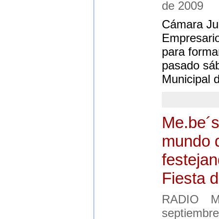
de 2009
Cámara Jun
Empresario
para formar
pasado sáb
Municipal d
Me.be´s
mundo d
festeja
Fiesta d
RADIO M
septiembre