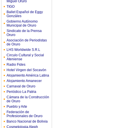
Miguel Oruro
TIGO
Ballet Español de Eggy
Gonzáles
Gobierno Autónomo
Municipal de Oruro
Sindicato de la Prensa
Oruro
Asociación de Periodistas
de Oruro
LHS Worldwide S.R.L
Circulo Cultural y Social
Ateniense
Radio Fides
Hotel Virgen del Socavón
Alojamiento América Latina
Alojamiento Amanecer
Carnaval de Oruro
Periódico La Patria
Cámara de la Construcción
de Oruro
Pueblo y Arte
Federación de
Profesionales de Oruro
Banco Nacional de Bolivia
Cosmetologia Aleph