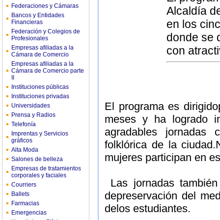
Federaciones y Cámaras
Alcaldía d
Bancos y Entidades
en los cin
Financieras
Federación y Colegios de
donde se d
Profesionales
Empresas afiliadas a la
con atract
Cámara de Comercio
Empresas afiliadas a la
Cámara de Comercio parte
II
Instituciones públicas
Instituciones privadas
El programa es dirigido
Universidades
Prensa y Radios
meses y ha logrado in
Telefonía
agradables jornadas 
Imprentas y Servicios
gráficos
folklórica de la ciudad
Alta Moda
mujeres participan en es
Salones de belleza
Empresas de tratamientos
corporales y faciales
Las jornadas también 
Courriers
depreservación del med
Ballets
Farmacias
delos estudiantes.
Emergencias