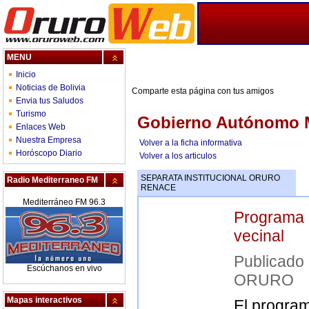
MENU
Inicio
Noticias de Bolivia
Comparte esta página con tus amigos
Envia tus Saludos
Turismo
Gobierno Autónomo M
Enlaces Web
Nuestra Empresa
Volver a la ficha informativa
Horóscopo Diario
Volver a los articulos
SEPARATA INSTITUCIONAL ORURO
Radio Mediterraneo FM
RENACE
Mediterráneo FM 96.3
Programa C
vecinal
Publica
Escúchanos en vivo
ORURO
Mapas interactivos
El program