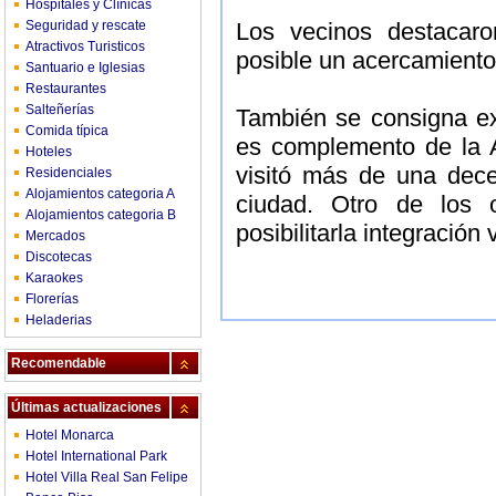
Hospitales y Clínicas
Seguridad y rescate
Los vecinos destacar
Atractivos Turisticos
posible un acercamiento
Santuario e Iglesias
Restaurantes
Salteñerías
También se consigna ex
Comida típica
es complemento de la A
Hoteles
visitó más de una dece
Residenciales
Alojamientos categoria A
ciudad. Otro de los 
Alojamientos categoria B
posibilitarla integración
Mercados
Discotecas
Karaokes
Florerías
Heladerias
Recomendable
Últimas actualizaciones
Hotel Monarca
Hotel International Park
Hotel Villa Real San Felipe