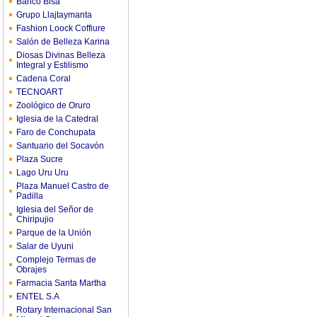
Banco Bisa
Grupo Llajtaymanta
Fashion Loock Coffiure
Salón de Belleza Karina
Diosas Divinas Belleza
Integral y Estilismo
Cadena Coral
TECNOART
Zoológico de Oruro
Iglesia de la Catedral
Faro de Conchupata
Santuario del Socavón
Plaza Sucre
Lago Uru Uru
Plaza Manuel Castro de
Padilla
Iglesia del Señor de
Chiripujio
Parque de la Unión
Salar de Uyuni
Complejo Termas de
Obrajes
Farmacia Santa Martha
ENTEL S.A
Rotary Internacional San