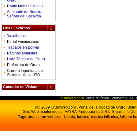
Oruro
Radio Mebes FM 88.7
Santuario de Nuestra
Señora del Socavón
Links Favoritos
Yacuiba.com
Portal Feminisimas
Trabajos en Bolivia
Páginas amarillas
Univ. Técnica de Oruro
Prefectura de Oruro
Carrera Ingenieria de
Sistemas de la UTO
Contador de Visitas
OruroWeb.com:
Portal turístico - comercial de l
(©) 2009 OruroWeb.com , Portal de la ciudad de Oruro (Bolivi
Sitio Web mantenido por VAYRA Producciones S.R.L.
Email:
info@o
Tags: oruro, oruroweb.com, bolivia, turismo, musica folkorica, folklore bo