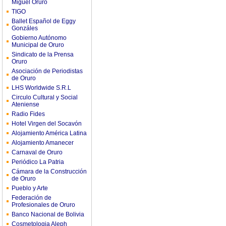
Miguel Oruro
TIGO
Ballet Español de Eggy
Gonzáles
Gobierno Autónomo
Municipal de Oruro
Sindicato de la Prensa
Oruro
Asociación de Periodistas
de Oruro
LHS Worldwide S.R.L
Circulo Cultural y Social
Ateniense
Radio Fides
Hotel Virgen del Socavón
Alojamiento América Latina
Alojamiento Amanecer
Carnaval de Oruro
Periódico La Patria
Cámara de la Construcción
de Oruro
Pueblo y Arte
Federación de
Profesionales de Oruro
Banco Nacional de Bolivia
Cosmetologia Aleph