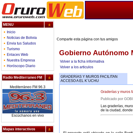
MENU
Inicio
Noticias de Bolivia
Comparte esta página con tus amigos
Envia tus Saludos
Turismo
Gobierno Autónomo M
Enlaces Web
Nuestra Empresa
Volver a la ficha informativa
Horóscopo Diario
Volver a los articulos
GRADERíAS Y MUROS FACILITAN
Radio Mediterraneo FM
ACCESO A EL K´UCHU
Mediterráneo FM 96.3
Graderías y muros f
Publicado por G
Las graderías, muros
de la ciudad, donde 
Escúchanos en vivo
Mapas interactivos