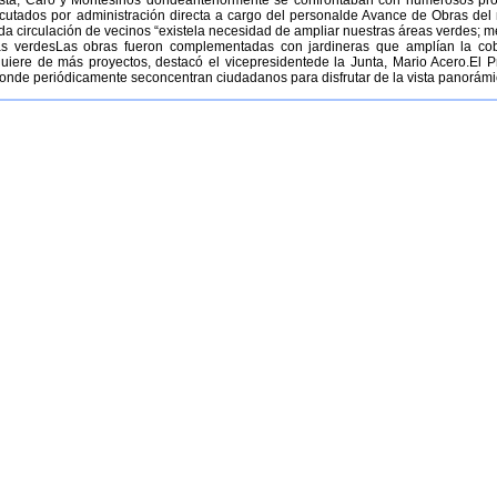
tista, Caro y Montesinos dondeanteriormente se confrontaban con numerosos pro
ejecutados por administración directa a cargo del personalde Avance de Obras de
da circulación de vecinos “existela necesidad de ampliar nuestras áreas verdes;
eas verdesLas obras fueron complementadas con jardineras que amplían la cob
uiere de más proyectos, destacó el vicepresidentede la Junta, Mario Acero.El P
 donde periódicamente seconcentran ciudadanos para disfrutar de la vista panorámi