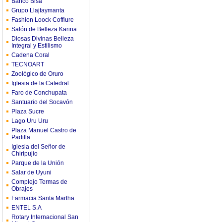
Banco Bisa
Grupo Llajtaymanta
Fashion Loock Coffiure
Salón de Belleza Karina
Diosas Divinas Belleza
Integral y Estilismo
Cadena Coral
TECNOART
Zoológico de Oruro
Iglesia de la Catedral
Faro de Conchupata
Santuario del Socavón
Plaza Sucre
Lago Uru Uru
Plaza Manuel Castro de
Padilla
Iglesia del Señor de
Chiripujio
Parque de la Unión
Salar de Uyuni
Complejo Termas de
Obrajes
Farmacia Santa Martha
ENTEL S.A
Rotary Internacional San