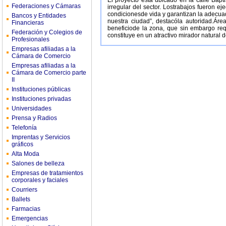
El proyecto está ubicado en la calle Bap
Federaciones y Cámaras
irregular del sector. Lostrabajos fueron 
condicionesde vida y garantizan la adecua
Bancos y Entidades
nuestra ciudad”, destacóla autoridad.Ár
Financieras
beneficiode la zona, que sin embargo req
Federación y Colegios de
constituye en un atractivo mirador natural
Profesionales
Empresas afiliadas a la
Cámara de Comercio
Empresas afiliadas a la
Cámara de Comercio parte
II
Instituciones públicas
Instituciones privadas
Universidades
Prensa y Radios
Telefonía
Imprentas y Servicios
gráficos
Alta Moda
Salones de belleza
Empresas de tratamientos
corporales y faciales
Courriers
Ballets
Farmacias
Emergencias