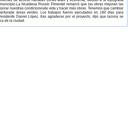
blemas de acceso hacialas zonas altas y viceversa, debido a la topografía
l municipio.La Alcaldesa Rossío Pimentel remarcó que las obras mejoran las
 mejorar nuestras condicionesde vida y hacer más obras. Tenemos que cambiar
erturade áreas verdes. Los trabajos fueron ejecutados en 180 días para
residente Daniel López, tras agradecer por el proyecto, dijo que lazona se
ca de la ciudad.