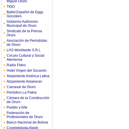
Miguel Oruro
TIGO
Ballet Español de Eggy
Gonzáles
Gobierno Autónomo
Municipal de Oruro
Sindicato de la Prensa
Oruro
Asociación de Periodistas
de Oruro
LHS Worldwide S.R.L
Circulo Cultural y Social
Ateniense
Radio Fides
Hotel Virgen del Socavón
Alojamiento América Latina
Alojamiento Amanecer
Carnaval de Oruro
Periódico La Patria
Cámara de la Construcción
de Oruro
Pueblo y Arte
Federación de
Profesionales de Oruro
Banco Nacional de Bolivia
Cosmetologia Aleph