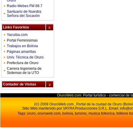
Oruro
Radio Mebes FM 88.7
Santuario de Nuestra
Señora del Socavón
Links Favoritos
Yacuiba.com
Portal Feminisimas
Trabajos en Bolivia
Páginas amarillas
Univ. Técnica de Oruro
Prefectura de Oruro
Carrera Ingenieria de
Sistemas de la UTO
Contador de Visitas
OruroWeb.com:
Portal turístico - comercial de l
(©) 2009 OruroWeb.com , Portal de la ciudad de Oruro (Bolivi
Sitio Web mantenido por VAYRA Producciones S.R.L.
Email:
info@o
Tags: oruro, oruroweb.com, bolivia, turismo, musica folkorica, folklore bo