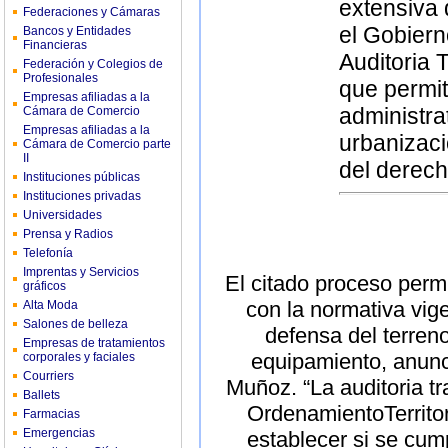
extensiva 
Federaciones y Cámaras
el Gobiern
Bancos y Entidades
Financieras
Auditoria 
Federación y Colegios de
Profesionales
que permit
Empresas afiliadas a la
administra
Cámara de Comercio
Empresas afiliadas a la
urbanizaci
Cámara de Comercio parte
II
del derech
Instituciones públicas
Instituciones privadas
Universidades
Prensa y Radios
Telefonía
Imprentas y Servicios
El citado proceso permi
gráficos
con la normativa vige
Alta Moda
Salones de belleza
defensa del terren
Empresas de tratamientos
equipamiento, anunci
corporales y faciales
Courriers
Muñoz. “La auditoria tr
Ballets
OrdenamientoTerritori
Farmacias
Emergencias
establecer si se cump