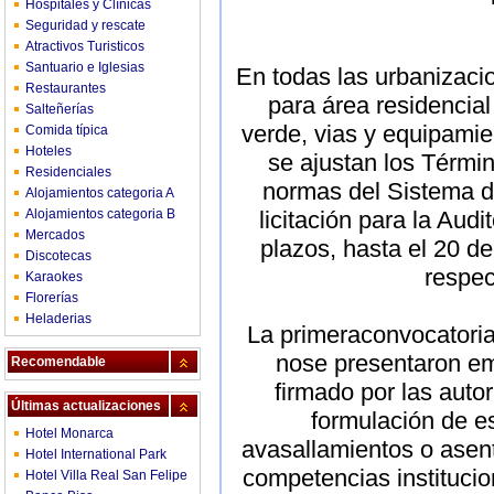
Hospitales y Clínicas
Seguridad y rescate
Atractivos Turisticos
Santuario e Iglesias
En todas las urbanizacio
Restaurantes
para área residencial
Salteñerías
verde, vias y equipami
Comida típica
Hoteles
se ajustan los Térmi
Residenciales
normas del Sistema d
Alojamientos categoria A
Alojamientos categoria B
licitación para la Aud
Mercados
plazos, hasta el 20 de
Discotecas
respec
Karaokes
Florerías
Heladerias
La primeraconvocatoria 
nose presentaron e
Recomendable
firmado por las auto
Últimas actualizaciones
formulación de es
Hotel Monarca
avasallamientos o asent
Hotel International Park
competencias institucio
Hotel Villa Real San Felipe