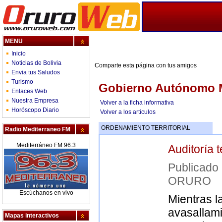
MENU
Inicio
Noticias de Bolivia
Comparte esta página con tus amigos
Envia tus Saludos
Turismo
Gobierno Autónomo M
Enlaces Web
Nuestra Empresa
Volver a la ficha informativa
Horóscopo Diario
Volver a los articulos
ORDENAMIENTO TERRITORIAL
Radio Mediterraneo FM
Mediterráneo FM 96.3
Auditoría 
Publica
ORURO
Escúchanos en vivo
Mientras l
avasallami
Mapas interactivos