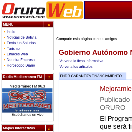
MENU
Inicio
Noticias de Bolivia
Comparte esta página con tus amigos
Envia tus Saludos
Turismo
Gobierno Autónomo M
Enlaces Web
Nuestra Empresa
Volver a la ficha informativa
Horóscopo Diario
Volver a los articulos
FNDR GARANTIZA FINANCIAMIENTO
Radio Mediterraneo FM
Mediterráneo FM 96.3
Mejoramien
Publica
ORURO
Escúchanos en vivo
El Program
que será f
Mapas interactivos