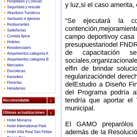
Hospitales y Clínicas
y luz,si el caso amerita
Seguridad y rescate
Atractivos Turisticos
Santuario e Iglesias
“Se ejecutará la c
Restaurantes
contención,mejoramiento
Salteñerías
campo deportivoy casa 
Comida típica
Hoteles
presupuestariodel FNDR
Residenciales
de capacitación 
Alojamientos categoria A
sociales,organizacional
Alojamientos categoria B
Mercados
elfin de brindar solu
Discotecas
regularizacióndel derec
Karaokes
Florerías
delEstudio a Diseño Fin
Heladerias
del Programa podría a
tendría que aportar el
Recomendable
municipal.
Últimas actualizaciones
Hotel Monarca
El GAMO preparólos d
Hotel International Park
además de la Resolución
Hotel Villa Real San Felipe