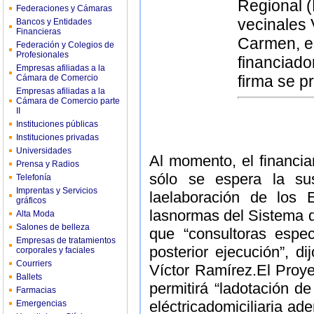
Regional (
Federaciones y Cámaras
vecinales V
Bancos y Entidades
Financieras
Carmen, es
Federación y Colegios de
Profesionales
financiado
Empresas afiliadas a la
firma se p
Cámara de Comercio
Empresas afiliadas a la
Cámara de Comercio parte
II
Instituciones públicas
Instituciones privadas
Universidades
Al momento, el financi
Prensa y Radios
sólo se espera la su
Telefonía
Imprentas y Servicios
laelaboración de los E
gráficos
lasnormas del Sistema 
Alta Moda
Salones de belleza
que “consultoras espec
Empresas de tratamientos
posterior ejecución”, d
corporales y faciales
Courriers
Víctor Ramírez.El Proye
Ballets
permitirá “ladotación de
Farmacias
eléctricadomiciliaria a
Emergencias