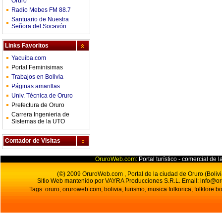
Oruro
Radio Mebes FM 88.7
Santuario de Nuestra
Señora del Socavón
Links Favoritos
Yacuiba.com
Portal Feminisimas
Trabajos en Bolivia
Páginas amarillas
Univ. Técnica de Oruro
Prefectura de Oruro
Carrera Ingenieria de
Sistemas de la UTO
Contador de Visitas
OruroWeb.com:
Portal turístico - comercial de l
(©) 2009 OruroWeb.com , Portal de la ciudad de Oruro (Bolivi
Sitio Web mantenido por VAYRA Producciones S.R.L.
Email:
info@o
Tags: oruro, oruroweb.com, bolivia, turismo, musica folkorica, folklore bo