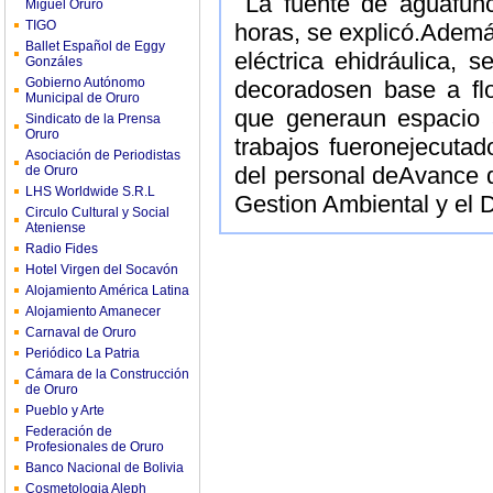
La fuente de aguafunc
Miguel Oruro
TIGO
horas, se explicó.Además
Ballet Español de Eggy
eléctrica ehidráulica, s
Gonzáles
Gobierno Autónomo
decoradosen base a fl
Municipal de Oruro
que generaun espacio 
Sindicato de la Prensa
Oruro
trabajos fueronejecutad
Asociación de Periodistas
del personal deAvance 
de Oruro
LHS Worldwide S.R.L
Gestion Ambiental y el 
Circulo Cultural y Social
Ateniense
Radio Fides
Hotel Virgen del Socavón
Alojamiento América Latina
Alojamiento Amanecer
Carnaval de Oruro
Periódico La Patria
Cámara de la Construcción
de Oruro
Pueblo y Arte
Federación de
Profesionales de Oruro
Banco Nacional de Bolivia
Cosmetologia Aleph