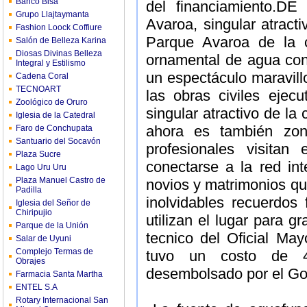
Banco Bisa
del financiamiento
Grupo Llajtaymanta
Avaroa, singular atract
Fashion Loock Coffiure
Parque Avaroa de la 
Salón de Belleza Karina
Diosas Divinas Belleza
ornamental de agua co
Integral y Estilismo
un espectáculo maravillo
Cadena Coral
TECNOART
las obras civiles ejec
Zoológico de Oruro
singular atractivo de la
Iglesia de la Catedral
ahora es también zona
Faro de Conchupata
Santuario del Socavón
profesionales visitan
Plaza Sucre
conectarse a la red in
Lago Uru Uru
Plaza Manuel Castro de
novios y matrimonios que
Padilla
inolvidables recuerdos 
Iglesia del Señor de
Chiripujio
utilizan el lugar para 
Parque de la Unión
tecnico del Oficial Ma
Salar de Uyuni
Complejo Termas de
tuvo un costo de 45
Obrajes
desembolsado por el Go
Farmacia Santa Martha
ENTEL S.A
Rotary Internacional San