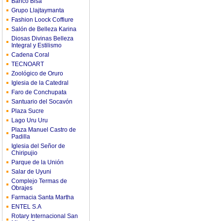
Banco Bisa
Grupo Llajtaymanta
Fashion Loock Coffiure
Salón de Belleza Karina
Diosas Divinas Belleza
Integral y Estilismo
Cadena Coral
TECNOART
Zoológico de Oruro
Iglesia de la Catedral
Faro de Conchupata
Santuario del Socavón
Plaza Sucre
Lago Uru Uru
Plaza Manuel Castro de
Padilla
Iglesia del Señor de
Chiripujio
Parque de la Unión
Salar de Uyuni
Complejo Termas de
Obrajes
Farmacia Santa Martha
ENTEL S.A
Rotary Internacional San