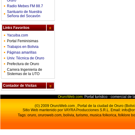
Oruro
Radio Mebes FM 88.7
Santuario de Nuestra
Señora del Socavón
Links Favoritos
Yacuiba.com
Portal Feminisimas
Trabajos en Bolivia
Páginas amarillas
Univ. Técnica de Oruro
Prefectura de Oruro
Carrera Ingenieria de
Sistemas de la UTO
Contador de Visitas
OruroWeb.com:
Portal turístico - comercial de l
(©) 2009 OruroWeb.com , Portal de la ciudad de Oruro (Bolivi
Sitio Web mantenido por VAYRA Producciones S.R.L.
Email:
info@o
Tags: oruro, oruroweb.com, bolivia, turismo, musica folkorica, folklore bo