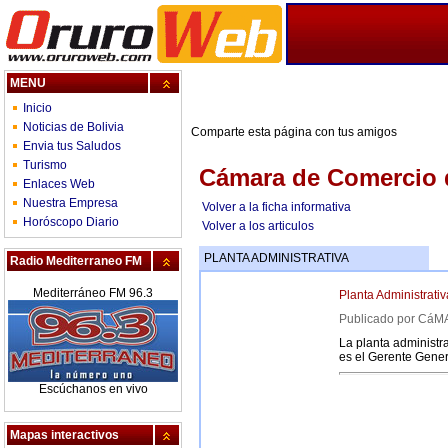
MENU
Inicio
Noticias de Bolivia
Comparte esta página con tus amigos
Envia tus Saludos
Turismo
Cámara de Comercio 
Enlaces Web
Nuestra Empresa
Volver a la ficha informativa
Horóscopo Diario
Volver a los articulos
PLANTA ADMINISTRATIVA
Radio Mediterraneo FM
Mediterráneo FM 96.3
Planta Administrati
Publicado por C
La planta administr
es el Gerente Gener
Escúchanos en vivo
Mapas interactivos