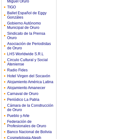
Miguel Oruro
TIGO
Ballet Español de Eggy
Gonzáles
Gobierno Autónomo
Municipal de Oruro
Sindicato de la Prensa
Oruro
Asociación de Periodistas
de Oruro
LHS Worldwide S.R.L
Circulo Cultural y Social
Ateniense
Radio Fides
Hotel Virgen del Socavón
Alojamiento América Latina
Alojamiento Amanecer
Carnaval de Oruro
Periódico La Patria
Cámara de la Construcción
de Oruro
Pueblo y Arte
Federación de
Profesionales de Oruro
Banco Nacional de Bolivia
Cosmetologia Aleph