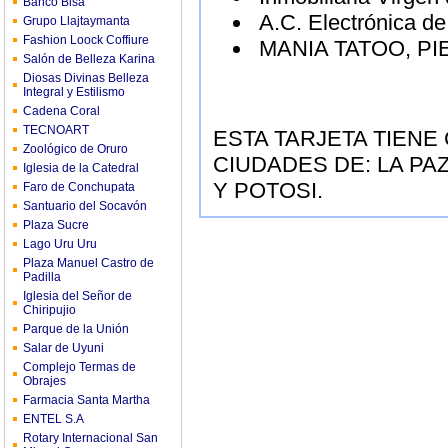
Banco Bisa
A.C. Electrónica d
Grupo Llajtaymanta
Fashion Loock Coffiure
MANIA TATOO, PI
Salón de Belleza Karina
Diosas Divinas Belleza
Integral y Estilismo
Cadena Coral
TECNOART
ESTA TARJETA TIENE
Zoológico de Oruro
CIUDADES DE: LA PA
Iglesia de la Catedral
Y POTOSI.
Faro de Conchupata
Santuario del Socavón
Plaza Sucre
Lago Uru Uru
Plaza Manuel Castro de
Padilla
Iglesia del Señor de
Chiripujio
Parque de la Unión
Salar de Uyuni
Complejo Termas de
Obrajes
Farmacia Santa Martha
ENTEL S.A
Rotary Internacional San