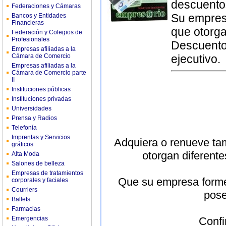
descuentos
Federaciones y Cámaras
Su empres
Bancos y Entidades
Financieras
que otorga
Federación y Colegios de
Profesionales
Descuentos
Empresas afiliadas a la
Cámara de Comercio
ejecutivo.
Empresas afiliadas a la
Cámara de Comercio parte
II
Instituciones públicas
Instituciones privadas
Universidades
Prensa y Radios
Telefonía
Imprentas y Servicios
Adquiera o renueve tam
gráficos
otorgan diferent
Alta Moda
Salones de belleza
Empresas de tratamientos
Que su empresa forme
corporales y faciales
Courriers
pose
Ballets
Farmacias
Emergencias
Confi