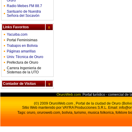
Oruro
Radio Mebes FM 88.7
Santuario de Nuestra
Señora del Socavón
Links Favoritos
Yacuiba.com
Portal Feminisimas
Trabajos en Bolivia
Páginas amarillas
Univ. Técnica de Oruro
Prefectura de Oruro
Carrera Ingenieria de
Sistemas de la UTO
Contador de Visitas
OruroWeb.com:
Portal turístico - comercial de l
(©) 2009 OruroWeb.com , Portal de la ciudad de Oruro (Bolivi
Sitio Web mantenido por VAYRA Producciones S.R.L.
Email:
info@o
Tags: oruro, oruroweb.com, bolivia, turismo, musica folkorica, folklore bo