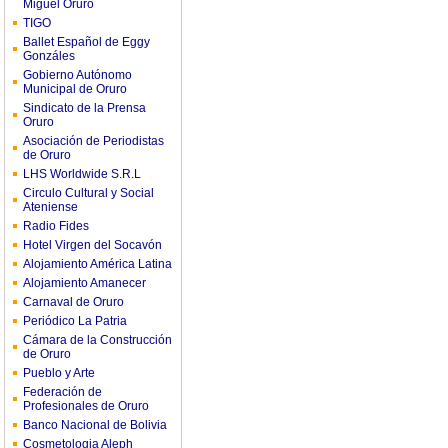
Miguel Oruro
TIGO
Ballet Español de Eggy
Gonzáles
Gobierno Autónomo
Municipal de Oruro
Sindicato de la Prensa
Oruro
Asociación de Periodistas
de Oruro
LHS Worldwide S.R.L
Circulo Cultural y Social
Ateniense
Radio Fides
Hotel Virgen del Socavón
Alojamiento América Latina
Alojamiento Amanecer
Carnaval de Oruro
Periódico La Patria
Cámara de la Construcción
de Oruro
Pueblo y Arte
Federación de
Profesionales de Oruro
Banco Nacional de Bolivia
Cosmetologia Aleph