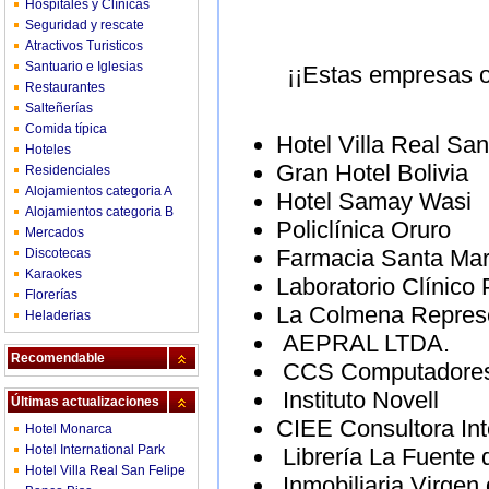
Hospitales y Clínicas
Seguridad y rescate
Atractivos Turisticos
Santuario e Iglesias
¡¡Estas empresas o
Restaurantes
Salteñerías
Comida típica
Hotel Villa Real San
Hoteles
Gran Hotel Bolivia
Residenciales
Alojamientos categoria A
Hotel Samay Wasi
Alojamientos categoria B
Policlínica Oruro
Mercados
Farmacia Santa Mar
Discotecas
Karaokes
Laboratorio Clínico 
Florerías
La Colmena Repres
Heladerias
AEPRAL LTDA.
Recomendable
CCS Computadores
Instituto Novell
Últimas actualizaciones
CIEE Consultora Int
Hotel Monarca
Hotel International Park
Librería La Fuente 
Hotel Villa Real San Felipe
Inmobiliaria Virgen