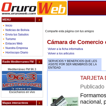
MENU
Inicio
Noticias de Bolivia
Comparte esta página con tus amigos
Envia tus Saludos
Turismo
Cámara de Comercio 
Enlaces Web
Nuestra Empresa
Volver a la ficha informativa
Horóscopo Diario
Volver a los articulos
SERVICIOS Y BENEFICIOS QUE LES
Radio Mediterraneo FM
ASISTE POR SER MIEMBROS DE LA
ENTIDAD
Mediterráneo FM 96.3
TARJETA
Publicad
Escúchanos en vivo
Formamos p
nacional, 
Mapas interactivos