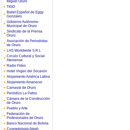
Miguel Oruro
TIGO
Ballet Español de Eggy
Gonzáles
Gobierno Autónomo
Municipal de Oruro
Sindicato de la Prensa
Oruro
Asociación de Periodistas
de Oruro
LHS Worldwide S.R.L
Circulo Cultural y Social
Ateniense
Radio Fides
Hotel Virgen del Socavón
Alojamiento América Latina
Alojamiento Amanecer
Carnaval de Oruro
Periódico La Patria
Cámara de la Construcción
de Oruro
Pueblo y Arte
Federación de
Profesionales de Oruro
Banco Nacional de Bolivia
Cosmetologia Aleph