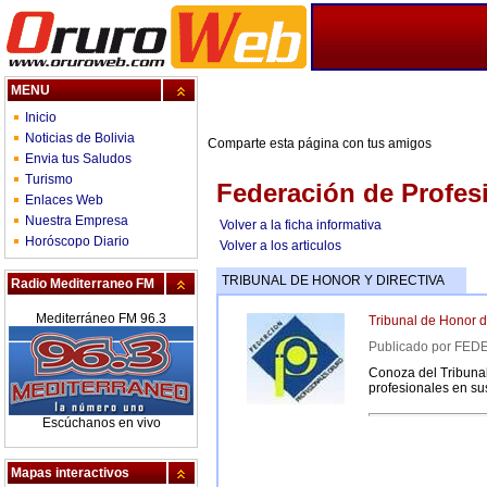
MENU
Inicio
Noticias de Bolivia
Comparte esta página con tus amigos
Envia tus Saludos
Turismo
Federación de Profes
Enlaces Web
Nuestra Empresa
Volver a la ficha informativa
Horóscopo Diario
Volver a los articulos
TRIBUNAL DE HONOR Y DIRECTIVA
Radio Mediterraneo FM
Mediterráneo FM 96.3
Tribunal de Honor d
Publicado por F
Conoza del Tribuna
profesionales en su
Escúchanos en vivo
Mapas interactivos