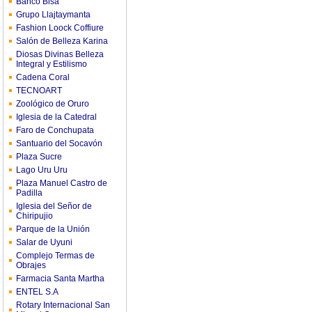
Banco Bisa
Grupo Llajtaymanta
Fashion Loock Coffiure
Salón de Belleza Karina
Diosas Divinas Belleza
Integral y Estilismo
Cadena Coral
TECNOART
Zoológico de Oruro
Iglesia de la Catedral
Faro de Conchupata
Santuario del Socavón
Plaza Sucre
Lago Uru Uru
Plaza Manuel Castro de
Padilla
Iglesia del Señor de
Chiripujio
Parque de la Unión
Salar de Uyuni
Complejo Termas de
Obrajes
Farmacia Santa Martha
ENTEL S.A
Rotary Internacional San