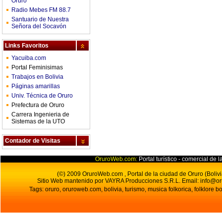
Oruro
Radio Mebes FM 88.7
Santuario de Nuestra
Señora del Socavón
Links Favoritos
Yacuiba.com
Portal Feminisimas
Trabajos en Bolivia
Páginas amarillas
Univ. Técnica de Oruro
Prefectura de Oruro
Carrera Ingenieria de
Sistemas de la UTO
Contador de Visitas
OruroWeb.com:
Portal turístico - comercial de l
(©) 2009 OruroWeb.com , Portal de la ciudad de Oruro (Bolivi
Sitio Web mantenido por VAYRA Producciones S.R.L.
Email:
info@o
Tags: oruro, oruroweb.com, bolivia, turismo, musica folkorica, folklore bo