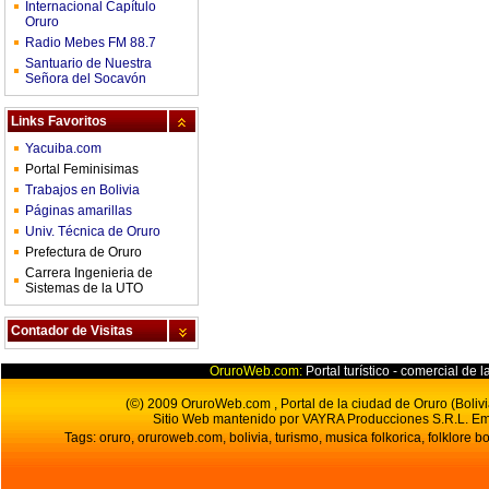
Internacional Capítulo
Oruro
Radio Mebes FM 88.7
Santuario de Nuestra
Señora del Socavón
Links Favoritos
Yacuiba.com
Portal Feminisimas
Trabajos en Bolivia
Páginas amarillas
Univ. Técnica de Oruro
Prefectura de Oruro
Carrera Ingenieria de
Sistemas de la UTO
Contador de Visitas
OruroWeb.com:
Portal turístico - comercial de l
(©) 2009 OruroWeb.com , Portal de la ciudad de Oruro (Bolivi
Sitio Web mantenido por VAYRA Producciones S.R.L.
Em
Tags: oruro, oruroweb.com, bolivia, turismo, musica folkorica, folklore bo