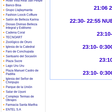
Hotel Villa Real San Felipe
Banco Bisa
21:06
Grupo Llajtaymanta
Fashion Loock Coffiure
Salón de Belleza Karina
22:30- 22:55 
Diosas Divinas Belleza
Integral y Estilismo
Cadena Coral
23:10
TECNOART
Zoológico de Oruro
23:10- 0:
Iglesia de la Catedral
Faro de Conchupata
Santuario del Socavón
23:1
Plaza Sucre
Lago Uru Uru
Plaza Manuel Castro de
23:10- 0:
Padilla
Iglesia del Señor de
Chiripujio
Parque de la Unión
Salar de Uyuni
Complejo Termas de
Obrajes
Farmacia Santa Martha
ENTEL S.A