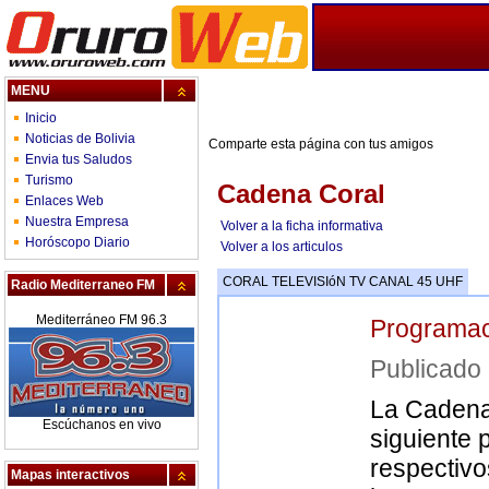
MENU
Inicio
Noticias de Bolivia
Comparte esta página con tus amigos
Envia tus Saludos
Turismo
Cadena Coral
Enlaces Web
Nuestra Empresa
Volver a la ficha informativa
Horóscopo Diario
Volver a los articulos
CORAL TELEVISIóN TV CANAL 45 UHF
Radio Mediterraneo FM
Mediterráneo FM 96.3
Programac
Publicad
La Cadena
Escúchanos en vivo
siguiente 
respectivo
Mapas interactivos