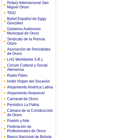
Rotary Internacional San
Miguel Oruro
TIGO
Ballet Español de Eggy
Gonzáles
Gobierno Autónomo
Municipal de Oruro
Sindicato de la Prensa
Oruro
Asociación de Periodistas
de Oruro
LHS Worldwide S.R.L
Circulo Cultural y Social
Ateniense
Radio Fides
Hotel Virgen del Socavón
Alojamiento América Latina
Alojamiento Amanecer
Carnaval de Oruro
Periódico La Patria
Cámara de la Construcción
de Oruro
Pueblo y Arte
Federación de
Profesionales de Oruro
Banco Nacional de Bolivia