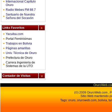
Internacional Capítulo
Oruro
Radio Mebes FM 88.7
Santuario de Nuestra
Señora del Socavón
Links Favoritos
Yacuiba.com
Portal Feminisimas
Trabajos en Bolivia
Páginas amarillas
Univ. Técnica de Oruro
Prefectura de Oruro
Carrera Ingenieria de
Sistemas de la UTO
Contador de Visitas
OruroWeb.co
(©) 2009 OruroWeb.com , Por
Sitio Web mantenido p
Tags: oruro, oruroweb.com, bolivia, tur