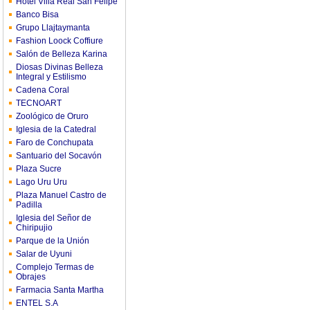
Hotel Villa Real San Felipe
Banco Bisa
Grupo Llajtaymanta
Fashion Loock Coffiure
Salón de Belleza Karina
Diosas Divinas Belleza
Integral y Estilismo
Cadena Coral
TECNOART
Zoológico de Oruro
Iglesia de la Catedral
Faro de Conchupata
Santuario del Socavón
Plaza Sucre
Lago Uru Uru
Plaza Manuel Castro de
Padilla
Iglesia del Señor de
Chiripujio
Parque de la Unión
Salar de Uyuni
Complejo Termas de
Obrajes
Farmacia Santa Martha
ENTEL S.A