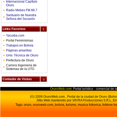
Internacional Capítulo
Oruro
Radio Mebes FM 88.7
Santuario de Nuestra
Señora del Socavón
Links Favoritos
Yacuiba.com
Portal Feminisimas
Trabajos en Bolivia
Páginas amarillas
Univ. Técnica de Oruro
Prefectura de Oruro
Carrera Ingenieria de
Sistemas de la UTO
Contador de Visitas
OruroWeb.com:
Portal turístico - comercial de l
(©) 2009 OruroWeb.com , Portal de la ciudad de Oruro (Bolivi
Sitio Web mantenido por VAYRA Producciones S.R.L.
Em
Tags: oruro, oruroweb.com, bolivia, turismo, musica folkorica, folklore bo