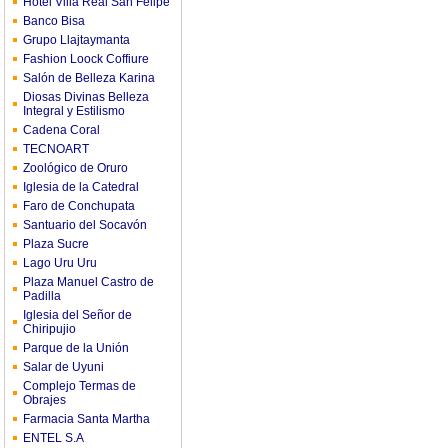
Hotel Villa Real San Felipe
Banco Bisa
Grupo Llajtaymanta
Fashion Loock Coffiure
Salón de Belleza Karina
Diosas Divinas Belleza
Integral y Estilismo
Cadena Coral
TECNOART
Zoológico de Oruro
Iglesia de la Catedral
Faro de Conchupata
Santuario del Socavón
Plaza Sucre
Lago Uru Uru
Plaza Manuel Castro de
Padilla
Iglesia del Señor de
Chiripujio
Parque de la Unión
Salar de Uyuni
Complejo Termas de
Obrajes
Farmacia Santa Martha
ENTEL S.A