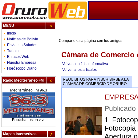
MENU
Inicio
Noticias de Bolivia
Comparte esta página con tus amigos
Envia tus Saludos
Turismo
Cámara de Comercio 
Enlaces Web
Nuestra Empresa
Volver a la ficha informativa
Horóscopo Diario
Volver a los articulos
REQUISITOS PARA INSCRIBIRSE A LA
Radio Mediterraneo FM
CáMARA DE COMERCIO DE ORURO
Mediterráneo FM 96.3
EMPRESA
Publicad
1. Fotocop
Escúchanos en vivo
Fotocopia
Mapas interactivos
Apertura o