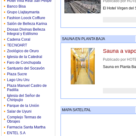
Hotel Villa Real San Felipe
Publicado por HO
Banco Bisa
El Hotel Virgen del 
Grupo Llajtaymanta
Fashion Loock Coffiure
Salón de Belleza Karina
Diosas Divinas Belleza
Integral y Estilismo
SAUNA EN PLANTA BAJA
Cadena Coral
TECNOART
Sauna a vapo
Zoológico de Oruro
Iglesia de la Catedral
Publicado por HO
Faro de Conchupata
Sauna en Planta Ba
Santuario del Socavón
Plaza Sucre
Lago Uru Uru
Plaza Manuel Castro de
Padilla
Iglesia del Señor de
Chiripujio
Parque de la Unión
MAPA SATELITAL
Salar de Uyuni
Complejo Termas de
Obrajes
Farmacia Santa Martha
ENTEL S.A