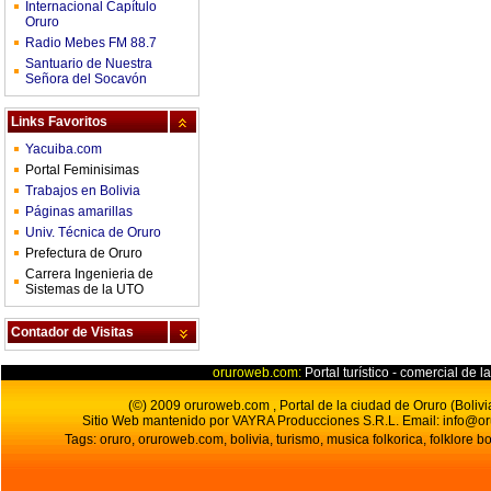
Internacional Capítulo
Oruro
Radio Mebes FM 88.7
Santuario de Nuestra
Señora del Socavón
Links Favoritos
Yacuiba.com
Portal Feminisimas
Trabajos en Bolivia
Páginas amarillas
Univ. Técnica de Oruro
Prefectura de Oruro
Carrera Ingenieria de
Sistemas de la UTO
Contador de Visitas
oruroweb.com:
Portal turístico - comercial de l
(©) 2009 oruroweb.com , Portal de la ciudad de Oruro (Bolivi
Sitio Web mantenido por VAYRA Producciones S.R.L.
Email:
info@o
Tags: oruro, oruroweb.com, bolivia, turismo, musica folkorica, folklore bo