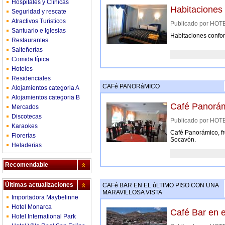
Hospitales y Clínicas
Habitaciones 
Seguridad y rescate
Atractivos Turisticos
Publicado por HO
Santuario e Iglesias
Habitaciones confort
Restaurantes
Salteñerías
Comida típica
Hoteles
Residenciales
CAFé PANORáMICO
Alojamientos categoria A
Alojamientos categoria B
Café Panorá
Mercados
Discotecas
Publicado por HO
Karaokes
Café Panorámico, fr
Florerías
Socavón.
Heladerias
Recomendable
Últimas actualizaciones
CAFé BAR EN EL úLTIMO PISO CON UNA
MARAVILLOSA VISTA
Importadora Maybelinne
Hotel Monarca
Café Bar en e
Hotel International Park