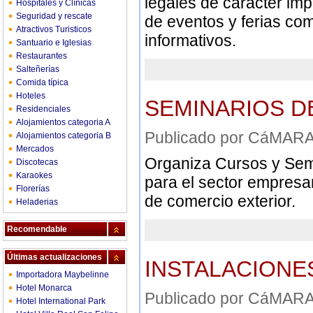
legales de carácter imp
Hospitales y Clínicas
Seguridad y rescate
de eventos y ferias com
Atractivos Turisticos
informativos.
Santuario e Iglesias
Restaurantes
Salteñerías
Comida típica
Hoteles
SEMINARIOS D
Residenciales
Alojamientos categoria A
Publicado por CáMA
Alojamientos categoria B
Mercados
Organiza Cursos y Semi
Discotecas
Karaokes
para el sector empresari
Florerías
de comercio exterior.
Heladerias
Recomendable
Últimas actualizaciones
INSTALACIONE
Importadora Maybelinne
Hotel Monarca
Publicado por CáMA
Hotel International Park