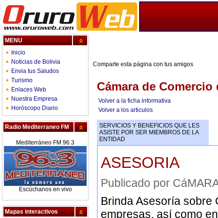
MENU
Inicio
Noticias de Bolivia
Comparte esta página con tus amigos
Envia tus Saludos
Turismo
Cámara de Comercio 
Enlaces Web
Nuestra Empresa
Volver a la ficha informativa
Horóscopo Diario
Volver a los articulos
SERVICIOS Y BENEFICIOS QUE LES
Radio Mediterraneo FM
ASISTE POR SER MIEMBROS DE LA
ENTIDAD
Mediterráneo FM 96.3
ASESORIA
Publicado por CáMA
Escúchanos en vivo
Brinda Asesoría sobre 
empresas, así como en a
Mapas interactivos