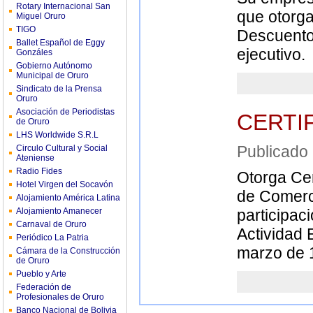
Rotary Internacional San
que otorga
Miguel Oruro
TIGO
Descuentos
Ballet Español de Eggy
ejecutivo.
Gonzáles
Gobierno Autónomo
Municipal de Oruro
Sindicato de la Prensa
Oruro
Asociación de Periodistas
CERTI
de Oruro
LHS Worldwide S.R.L
Publicad
Circulo Cultural y Social
Ateniense
Radio Fides
Otorga Cer
Hotel Virgen del Socavón
de Comerci
Alojamiento América Latina
Alojamiento Amanecer
participac
Carnaval de Oruro
Actividad 
Periódico La Patria
marzo de 
Cámara de la Construcción
de Oruro
Pueblo y Arte
Federación de
Profesionales de Oruro
Banco Nacional de Bolivia