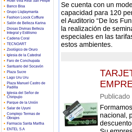
Hotel Villa Real San Felipe
Se cuenta con un moder
Banco Bisa
capacidad para 120 per
Grupo Llajtaymanta
Fashion Loock Coffiure
el Auditorio “De los F
Salón de Belleza Karina
la realización de semi
Diosas Divinas Belleza
Integral y Estilismo
especiales en las tarifas
Cadena Coral
estos ambientes.
TECNOART
Zoológico de Oruro
Iglesia de la Catedral
Faro de Conchupata
Santuario del Socavón
TARJE
Plaza Sucre
Lago Uru Uru
EMPRE
Plaza Manuel Castro de
Padilla
Iglesia del Señor de
Publicad
Chiripujio
Parque de la Unión
Formamos p
Salar de Uyuni
nacional, 
Complejo Termas de
Obrajes
descuentos
Farmacia Santa Martha
ENTEL S.A
Su empres