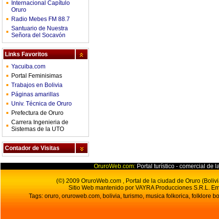
Internacional Capítulo
Oruro
Radio Mebes FM 88.7
Santuario de Nuestra
Señora del Socavón
Links Favoritos
Yacuiba.com
Portal Feminisimas
Trabajos en Bolivia
Páginas amarillas
Univ. Técnica de Oruro
Prefectura de Oruro
Carrera Ingenieria de
Sistemas de la UTO
Contador de Visitas
OruroWeb.com:
Portal turístico - comercial de l
(©) 2009 OruroWeb.com , Portal de la ciudad de Oruro (Bolivi
Sitio Web mantenido por VAYRA Producciones S.R.L.
Em
Tags: oruro, oruroweb.com, bolivia, turismo, musica folkorica, folklore bo