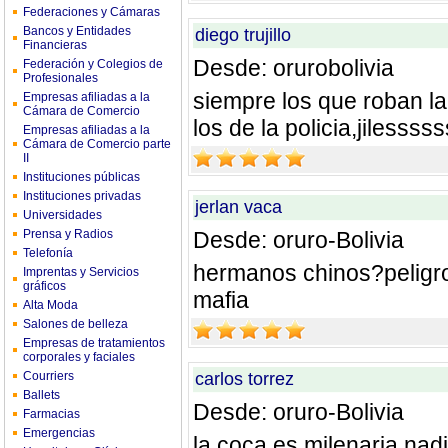
Federaciones y Cámaras
Bancos y Entidades
diego trujillo
Financieras
Desde: orurobolivia
Federación y Colegios de
Profesionales
siempre los que roban l
Empresas afiliadas a la
Cámara de Comercio
los de la policia,jilessss
Empresas afiliadas a la
Cámara de Comercio parte
II
Instituciones públicas
Instituciones privadas
jerlan vaca
Universidades
Prensa y Radios
Desde: oruro-Bolivia
Telefonía
hermanos chinos?peligro
Imprentas y Servicios
gráficos
mafia
Alta Moda
Salones de belleza
Empresas de tratamientos
corporales y faciales
Courriers
carlos torrez
Ballets
Desde: oruro-Bolivia
Farmacias
Emergencias
la coca es milenaria nad