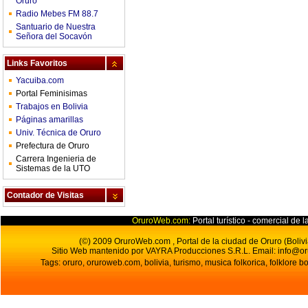
Oruro
Radio Mebes FM 88.7
Santuario de Nuestra
Señora del Socavón
Links Favoritos
Yacuiba.com
Portal Feminisimas
Trabajos en Bolivia
Páginas amarillas
Univ. Técnica de Oruro
Prefectura de Oruro
Carrera Ingenieria de
Sistemas de la UTO
Contador de Visitas
OruroWeb.com:
Portal turístico - comercial de l
(©) 2009 OruroWeb.com , Portal de la ciudad de Oruro (Bolivi
Sitio Web mantenido por VAYRA Producciones S.R.L.
Email:
info@o
Tags: oruro, oruroweb.com, bolivia, turismo, musica folkorica, folklore bo