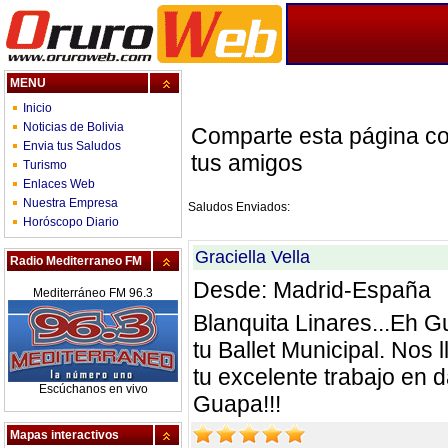
MENU
Inicio
Noticias de Bolivia
Comparte esta página c
Envia tus Saludos
tus amigos
Turismo
Enlaces Web
Nuestra Empresa
Saludos Enviados:
Horóscopo Diario
Graciella Vella
Radio Mediterraneo FM
Desde: Madrid-España
Mediterráneo FM 96.3
Blanquita Linares...Eh 
tu Ballet Municipal. Nos 
tu excelente trabajo en 
Escúchanos en vivo
Guapa!!!
Mapas interactivos