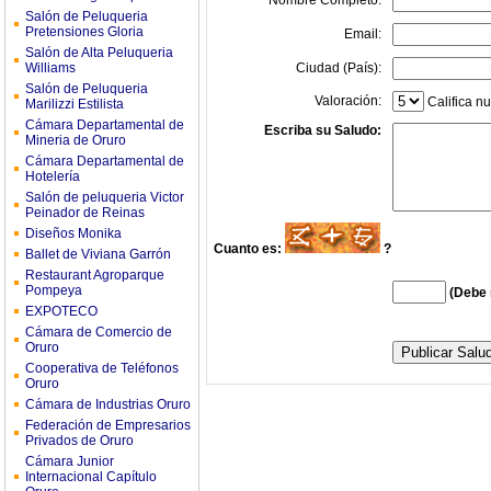
Nombre Completo:
Salón de Peluqueria
Pretensiones Gloria
Email:
Salón de Alta Peluqueria
Williams
Ciudad (País):
Salón de Peluqueria
Valoración:
Califica nu
Marilizzi Estilista
Cámara Departamental de
Escriba su Saludo:
Mineria de Oruro
Cámara Departamental de
Hotelería
Salón de peluqueria Victor
Peinador de Reinas
Diseños Monika
Cuanto es:
?
Ballet de Viviana Garrón
Restaurant Agroparque
Pompeya
(Debe 
EXPOTECO
Cámara de Comercio de
Oruro
Cooperativa de Teléfonos
Oruro
Cámara de Industrias Oruro
Federación de Empresarios
Privados de Oruro
Cámara Junior
Internacional Capítulo