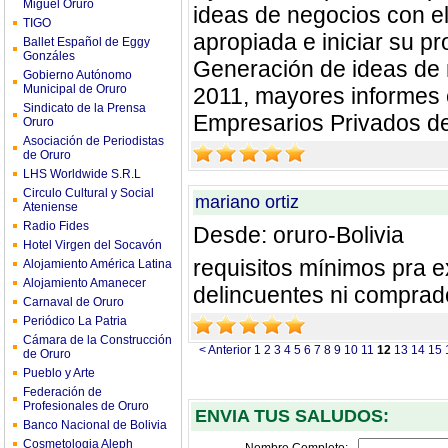
Miguel Oruro
ideas de negocios con el
TIGO
apropiada e iniciar su pr
Ballet Español de Eggy
Gonzáles
Generación de ideas de n
Gobierno Autónomo
Municipal de Oruro
2011, mayores informes 
Sindicato de la Prensa
Empresarios Privados d
Oruro
Asociación de Periodistas
de Oruro
LHS Worldwide S.R.L
Circulo Cultural y Social
mariano ortiz
Ateniense
Radio Fides
Desde: oruro-Bolivia
Hotel Virgen del Socavón
requisitos mínimos pra 
Alojamiento América Latina
Alojamiento Amanecer
delincuentes ni comprad
Carnaval de Oruro
Periódico La Patria
Cámara de la Construcción
< Anterior
1
2
3
4
5
6
7
8
9
10
11
12
13
14
15
de Oruro
Pueblo y Arte
Federación de
Profesionales de Oruro
ENVIA TUS SALUDOS:
Banco Nacional de Bolivia
Cosmetologia Aleph