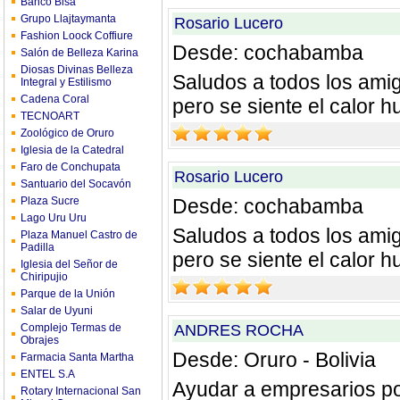
Banco Bisa
Grupo Llajtaymanta
Rosario Lucero
Fashion Loock Coffiure
Desde: cochabamba
Salón de Belleza Karina
Diosas Divinas Belleza
Saludos a todos los ami
Integral y Estilismo
Cadena Coral
pero se siente el calor 
TECNOART
Zoológico de Oruro
Iglesia de la Catedral
Faro de Conchupata
Rosario Lucero
Santuario del Socavón
Plaza Sucre
Desde: cochabamba
Lago Uru Uru
Saludos a todos los ami
Plaza Manuel Castro de
Padilla
pero se siente el calor 
Iglesia del Señor de
Chiripujio
Parque de la Unión
Salar de Uyuni
Complejo Termas de
ANDRES ROCHA
Obrajes
Desde: Oruro - Bolivia
Farmacia Santa Martha
ENTEL S.A
Ayudar a empresarios po
Rotary Internacional San