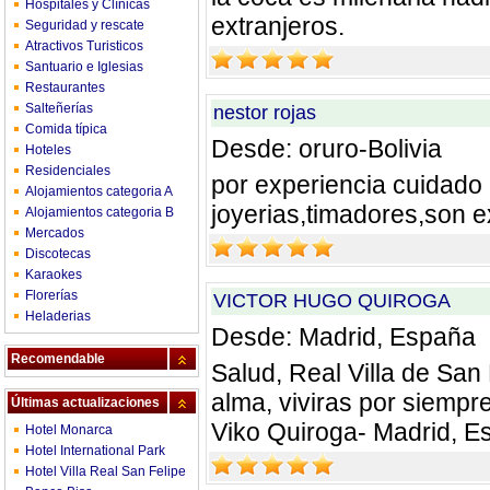
Hospitales y Clínicas
extranjeros.
Seguridad y rescate
Atractivos Turisticos
Santuario e Iglesias
Restaurantes
Salteñerías
nestor rojas
Comida típica
Desde: oruro-Bolivia
Hoteles
Residenciales
por experiencia cuidado
Alojamientos categoria A
joyerias,timadores,son 
Alojamientos categoria B
Mercados
Discotecas
Karaokes
Florerías
VICTOR HUGO QUIROGA
Heladerias
Desde: Madrid, España
Recomendable
Salud, Real Villa de San 
alma, viviras por siemp
Últimas actualizaciones
Viko Quiroga- Madrid, E
Hotel Monarca
Hotel International Park
Hotel Villa Real San Felipe