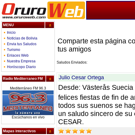
MENU
Inicio
Noticias de Bolivia
Comparte esta página c
Envia tus Saludos
tus amigos
Turismo
Enlaces Web
Nuestra Empresa
Saludos Enviados:
Horóscopo Diario
Julio Cesar Ortega
Radio Mediterraneo FM
Desde: Västerås Suecia
Mediterráneo FM 96.3
felices fiestas de fin d
todos sus suenos se hag
un saludo sincero de su
Escúchanos en vivo
CESAR.
Mapas interactivos