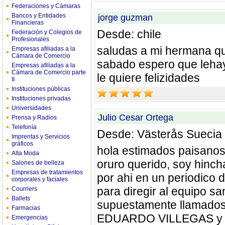
Federaciones y Cámaras
Bancos y Entidades
jorge guzman
Financieras
Desde: chile
Federación y Colegios de
Profesionales
saludas a mi hermana qu
Empresas afiliadas a la
Cámara de Comercio
sabado espero que leha
Empresas afiliadas a la
Cámara de Comercio parte
le quiere felizidades
II
Instituciones públicas
Instituciones privadas
Universidades
Julio Cesar Ortega
Prensa y Radios
Telefonía
Desde: Västerås Suecia
Imprentas y Servicios
gráficos
hola estimados paisano
Alta Moda
oruro querido, soy hinch
Salones de belleza
Empresas de tratamientos
por ahi en un periodico 
corporales y faciales
para diregir al equipo sa
Courriers
Ballets
supuestamente llamado
Farmacias
EDUARDO VILLEGAS y 
Emergencias