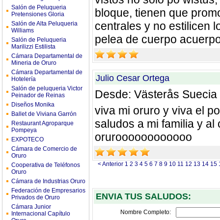
Salón de Peluqueria
bloque, tienen que promo
Pretensiones Gloria
centrales y no estilicen 
Salón de Alta Peluqueria
Williams
pelea de cuerpo acuerpo
Salón de Peluqueria
Marilizzi Estilista
Cámara Departamental de
Mineria de Oruro
Cámara Departamental de
Julio Cesar Ortega
Hotelería
Salón de peluqueria Victor
Desde: Västerås Suecia
Peinador de Reinas
Diseños Monika
viva mi oruro y viva el po
Ballet de Viviana Garrón
saludos a mi familia y a
Restaurant Agroparque
Pompeya
oruroooooooooooo
EXPOTECO
Cámara de Comercio de
Oruro
< Anterior
1
2
3
4
5
6
7
8
9
10
11
12
13
14
15
Cooperativa de Teléfonos
Oruro
Cámara de Industrias Oruro
Federación de Empresarios
ENVIA TUS SALUDOS:
Privados de Oruro
Cámara Junior
Nombre Completo:
Internacional Capítulo