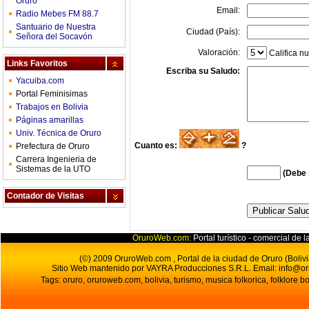
Oruro
Email:
Radio Mebes FM 88.7
Santuario de Nuestra
Ciudad (País):
Señora del Socavón
Valoración:
Califica nu
Links Favoritos
Escriba su Saludo:
Yacuiba.com
Portal Feminisimas
Trabajos en Bolivia
Páginas amarillas
Univ. Técnica de Oruro
Cuanto es:
?
Prefectura de Oruro
Carrera Ingenieria de
Sistemas de la UTO
(Debe 
Contador de Visitas
OruroWeb.com:
Portal turístico - comercial de l
(©) 2009 OruroWeb.com , Portal de la ciudad de Oruro (Bolivi
Sitio Web mantenido por VAYRA Producciones S.R.L.
Email:
info@o
Tags: oruro, oruroweb.com, bolivia, turismo, musica folkorica, folklore bo