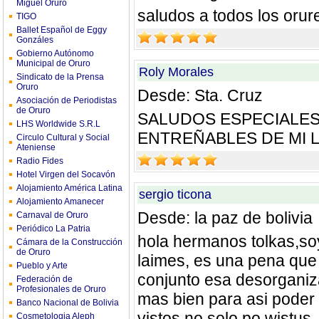
Miguel Oruro
saludos a todos los orur
TIGO
Ballet Español de Eggy
Gonzáles
Gobierno Autónomo
Municipal de Oruro
Roly Morales
Sindicato de la Prensa
Oruro
Desde: Sta. Cruz
Asociación de Periodistas
de Oruro
SALUDOS ESPECIALES
LHS Worldwide S.R.L
ENTREÑABLES DE MI 
Circulo Cultural y Social
Ateniense
Radio Fides
Hotel Virgen del Socavón
Alojamiento América Latina
sergio ticona
Alojamiento Amanecer
Desde: la paz de bolivia
Carnaval de Oruro
Periódico La Patria
hola hermanos tolkas,so
Cámara de la Construcción
de Oruro
laimes, es una pena que 
Pueblo y Arte
conjunto esa desorganiz
Federación de
Profesionales de Oruro
mas bien para asi poder
Banco Nacional de Bolivia
vistos no solo po wistus,
Cosmetologia Aleph