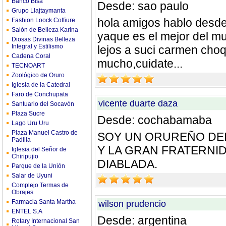
Banco Bisa
Desde: sao paulo
Grupo Llajtaymanta
hola amigos hablo desde 
Fashion Loock Coffiure
Salón de Belleza Karina
yaque es el mejor del mu
Diosas Divinas Belleza
Integral y Estilismo
lejos a suci carmen choq
Cadena Coral
mucho,cuidate...
TECNOART
Zoológico de Oruro
Iglesia de la Catedral
Faro de Conchupata
vicente duarte daza
Santuario del Socavón
Plaza Sucre
Desde: cochabamaba
Lago Uru Uru
Plaza Manuel Castro de
SOY UN ORUREÑO DEL
Padilla
Y LA GRAN FRATERNID
Iglesia del Señor de
Chiripujio
DIABLADA.
Parque de la Unión
Salar de Uyuni
Complejo Termas de
Obrajes
Farmacia Santa Martha
wilson prudencio
ENTEL S.A
Desde: argentina
Rotary Internacional San