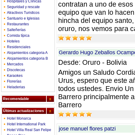
Hospitales y Clínicas
contratan a uno de eso
Seguridad y rescate
equipo que van lo hacen
Atractivos Turisticos
Santuario e Iglesias
hincha del equipo santo
Restaurantes
oruro, nos vemos para 
Salteñerías
Comida típica
Hoteles
Residenciales
Gerardo Hugo Zeballos Ocamp
Alojamientos categoria A
Alojamientos categoria B
Desde: Oruro - Bolivia
Mercados
Discotecas
Amigos un Saludo Cordial
Karaokes
Urus, espero que este a
Florerías
todos ustedes. Envio Un 
Heladerias
Barrero principalmente a
Recomendable
Barrero
Últimas actualizaciones
Hotel Monarca
Hotel International Park
jose manuel flores patzi
Hotel Villa Real San Felipe