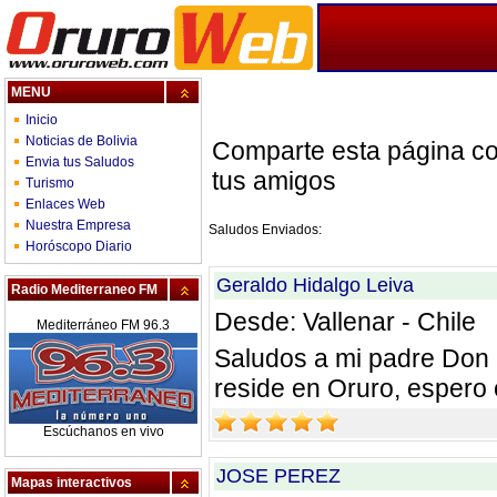
MENU
Inicio
Noticias de Bolivia
Comparte esta página c
Envia tus Saludos
tus amigos
Turismo
Enlaces Web
Nuestra Empresa
Saludos Enviados:
Horóscopo Diario
Geraldo Hidalgo Leiva
Radio Mediterraneo FM
Desde: Vallenar - Chile
Mediterráneo FM 96.3
Saludos a mi padre Don 
reside en Oruro, espero 
Escúchanos en vivo
JOSE PEREZ
Mapas interactivos