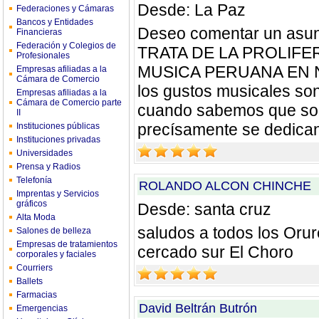
Desde: La Paz
Federaciones y Cámaras
Bancos y Entidades
Deseo comentar un asunt
Financieras
Federación y Colegios de
TRATA DE LA PROLIFE
Profesionales
MUSICA PERUANA EN N
Empresas afiliadas a la
Cámara de Comercio
los gustos musicales so
Empresas afiliadas a la
Cámara de Comercio parte
cuando sabemos que so
II
precísamente se dedican
Instituciones públicas
Instituciones privadas
Universidades
Prensa y Radios
Telefonía
ROLANDO ALCON CHINCHE
Imprentas y Servicios
gráficos
Desde: santa cruz
Alta Moda
saludos a todos los Orur
Salones de belleza
Empresas de tratamientos
cercado sur El Choro
corporales y faciales
Courriers
Ballets
Farmacias
David Beltrán Butrón
Emergencias