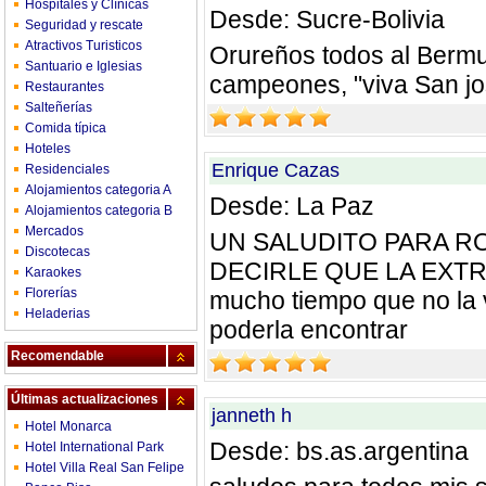
Hospitales y Clínicas
Desde: Sucre-Bolivia
Seguridad y rescate
Atractivos Turisticos
Orureños todos al Ber
Santuario e Iglesias
campeones, "viva San jo
Restaurantes
Salteñerías
Comida típica
Hoteles
Enrique Cazas
Residenciales
Alojamientos categoria A
Desde: La Paz
Alojamientos categoria B
Mercados
UN SALUDITO PARA R
Discotecas
DECIRLE QUE LA EXT
Karaokes
Florerías
mucho tiempo que no la 
Heladerias
poderla encontrar
Recomendable
Últimas actualizaciones
janneth h
Hotel Monarca
Desde: bs.as.argentina
Hotel International Park
Hotel Villa Real San Felipe