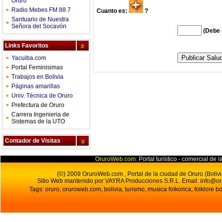
Oruro
Radio Mebes FM 88.7
Cuanto es:
?
Santuario de Nuestra
Señora del Socavón
(Debe 
Links Favoritos
Yacuiba.com
Portal Feminisimas
Trabajos en Bolivia
Páginas amarillas
Univ. Técnica de Oruro
Prefectura de Oruro
Carrera Ingenieria de
Sistemas de la UTO
Contador de Visitas
OruroWeb.com:
Portal turístico - comercial de l
(©) 2009 OruroWeb.com , Portal de la ciudad de Oruro (Bolivi
Sitio Web mantenido por VAYRA Producciones S.R.L.
Email:
info@o
Tags: oruro, oruroweb.com, bolivia, turismo, musica folkorica, folklore bo