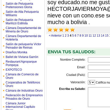
soy educado.no me gusta
Salón de Peluqueria
Pretensiones Gloria
HECTORJAVIERMOYA@
Salón de Alta Peluqueria
nieve con un cono.ese so
Williams
Salón de Peluqueria
mucho a bolivia .
Marilizzi Estilista
Cámara Departamental de
Mineria de Oruro
< Anterior
1
2
3
4
5
6
7
8
9
10
11
12
13
14
15
Cámara Departamental de
Hotelería
Salón de peluqueria Victor
Peinador de Reinas
ENVIA TUS SALUDOS:
Diseños Monika
Ballet de Viviana Garrón
Nombre Completo:
Restaurant Agroparque
Pompeya
Email:
EXPOTECO
Cámara de Comercio de
Ciudad (País):
Oruro
Valoración:
Cooperativa de Teléfonos
Califica nu
Oruro
Escriba su Saludo:
Cámara de Industrias Oruro
Federación de Empresarios
Privados de Oruro
Cámara Junior
Internacional Capítulo