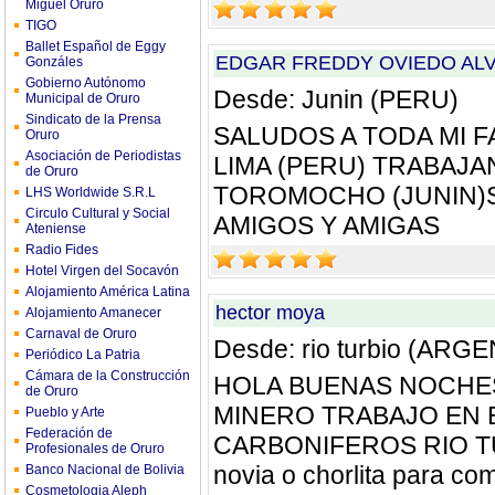
Miguel Oruro
TIGO
Ballet Español de Eggy
EDGAR FREDDY OVIEDO AL
Gonzáles
Gobierno Autónomo
Desde: Junin (PERU)
Municipal de Oruro
Sindicato de la Prensa
SALUDOS A TODA MI 
Oruro
Asociación de Periodistas
LIMA (PERU) TRABAJ
de Oruro
TOROMOCHO (JUNIN)
LHS Worldwide S.R.L
Circulo Cultural y Social
AMIGOS Y AMIGAS
Ateniense
Radio Fides
Hotel Virgen del Socavón
Alojamiento América Latina
hector moya
Alojamiento Amanecer
Carnaval de Oruro
Desde: rio turbio (ARG
Periódico La Patria
Cámara de la Construcción
HOLA BUENAS NOCHE
de Oruro
MINERO TRABAJO EN 
Pueblo y Arte
Federación de
CARBONIFEROS RIO TUR
Profesionales de Oruro
novia o chorlita para com
Banco Nacional de Bolivia
Cosmetologia Aleph