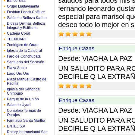
saludos para todos mis s
Banco Bisa
Grupo Llajtaymanta
fernando leonardo gustav
Fashion Loock Coffiure
especial para marisol q
Salón de Belleza Karina
deseo todo lo mejor en su
Diosas Divinas Belleza
Integral y Estilismo
Cadena Coral
TECNOART
Zoológico de Oruro
Enrique Cazas
Iglesia de la Catedral
Faro de Conchupata
Desde: VIACHA LA PAZ
Santuario del Socavón
UN SALUDITO PARA R
Plaza Sucre
Lago Uru Uru
DECIRLE Q LA EXTRA
Plaza Manuel Castro de
Padilla
Iglesia del Señor de
Chiripujio
Parque de la Unión
Enrique Cazas
Salar de Uyuni
Desde: VIACHA LA PAZ
Complejo Termas de
Obrajes
UN SALUDITO PARA R
Farmacia Santa Martha
ENTEL S.A
DECIRLE Q LA EXTRA
Rotary Internacional San