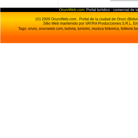
OruroWeb.com:
Portal turístico - comercial de l
(©) 2009 OruroWeb.com , Portal de la ciudad de Oruro (Bolivi
Sitio Web mantenido por VAYRA Producciones S.R.L.
Em
Tags: oruro, oruroweb.com, bolivia, turismo, musica folkorica, folklore bo