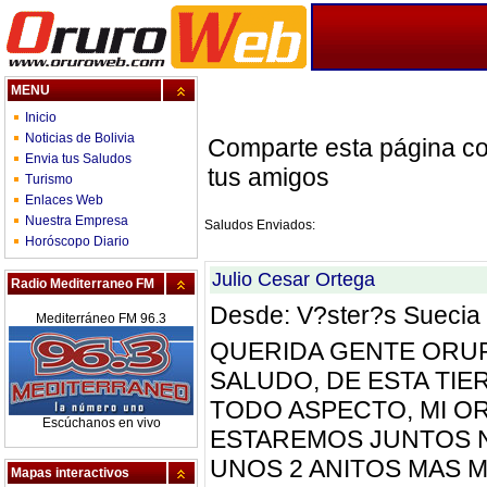
MENU
Inicio
Noticias de Bolivia
Comparte esta página c
Envia tus Saludos
tus amigos
Turismo
Enlaces Web
Nuestra Empresa
Saludos Enviados:
Horóscopo Diario
Julio Cesar Ortega
Radio Mediterraneo FM
Desde: V?ster?s Suecia
Mediterráneo FM 96.3
QUERIDA GENTE ORU
SALUDO, DE ESTA TIE
TODO ASPECTO, MI O
Escúchanos en vivo
ESTAREMOS JUNTOS 
UNOS 2 ANITOS MAS 
Mapas interactivos