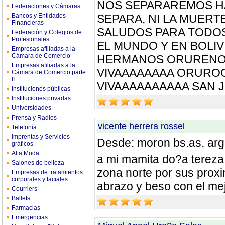
NOS SEPARAREMOS H
Federaciones y Cámaras
Bancos y Entidades
SEPARA, NI LA MUERT
Financieras
SALUDOS PARA TODO
Federación y Colegios de
Profesionales
EL MUNDO Y EN BOLI
Empresas afiliadas a la
Cámara de Comercio
HERMANOS ORURENO
Empresas afiliadas a la
VIVAAAAAAAA ORUR
Cámara de Comercio parte
II
VIVAAAAAAAAAA SAN 
Instituciones públicas
Instituciones privadas
Universidades
Prensa y Radios
vicente herrera rossel
Telefonía
Imprentas y Servicios
Desde: moron bs.as. arg
gráficos
Alta Moda
a mi mamita do?a tereza 
Salones de belleza
zona norte por sus prox
Empresas de tratamientos
corporales y faciales
abrazo y beso con el mej
Courriers
Ballets
Farmacias
Emergencias