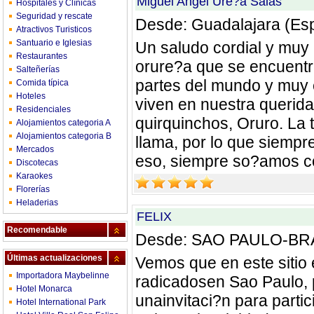
Miguel Angel Ure?a Salas
Hospitales y Clínicas
Seguridad y rescate
Desde: Guadalajara (Es
Atractivos Turisticos
Santuario e Iglesias
Un saludo cordial y muy 
Restaurantes
orure?a que se encuentra
Salteñerías
partes del mundo y muy 
Comida típica
Hoteles
viven en nuestra querida
Residenciales
quirquinchos, Oruro. La 
Alojamientos categoria A
Alojamientos categoria B
llama, por lo que siempr
Mercados
eso, siempre so?amos con
Discotecas
Karaokes
Florerías
Heladerias
FELIX
Recomendable
Desde: SAO PAULO-BR
Últimas actualizaciones
Vemos que en este sitio
Importadora Maybelinne
radicadosen Sao Paulo, 
Hotel Monarca
unainvitaci?n para partic
Hotel International Park