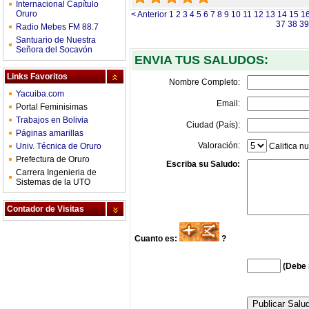
Internacional Capítulo
Oruro
< Anterior
1
2
3
4
5
6
7
8
9
10
11
12
13
14
15
1
37
38
39
Radio Mebes FM 88.7
Santuario de Nuestra
Señora del Socavón
ENVIA TUS SALUDOS:
Links Favoritos
Nombre Completo:
Yacuiba.com
Email:
Portal Feminisimas
Trabajos en Bolivia
Ciudad (País):
Páginas amarillas
Valoración:
Univ. Técnica de Oruro
Califica nu
Prefectura de Oruro
Escriba su Saludo:
Carrera Ingenieria de
Sistemas de la UTO
Contador de Visitas
Cuanto es:
?
(Debe 