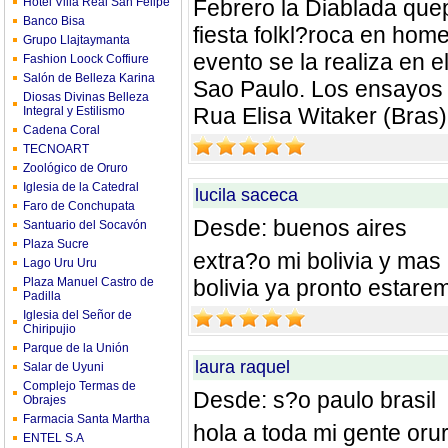
Hotel Villa Real San Felipe
Febrero la Diablada quep
Banco Bisa
fiesta folkl?roca en home
Grupo Llajtaymanta
evento se la realiza en 
Fashion Loock Coffiure
Salón de Belleza Karina
Sao Paulo. Los ensayos d
Diosas Divinas Belleza
Rua Elisa Witaker (Bras)
Integral y Estilismo
Cadena Coral
TECNOART
Zoológico de Oruro
Iglesia de la Catedral
lucila saceca
Faro de Conchupata
Desde: buenos aires
Santuario del Socavón
Plaza Sucre
extra?o mi bolivia y mas 
Lago Uru Uru
Plaza Manuel Castro de
bolivia ya pronto estare
Padilla
Iglesia del Señor de
Chiripujio
Parque de la Unión
laura raquel
Salar de Uyuni
Complejo Termas de
Desde: s?o paulo brasil
Obrajes
Farmacia Santa Martha
hola a toda mi gente oru
ENTEL S.A