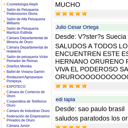
MUCHO
Cosmetologia Aleph
Salón de Peluqueria
Pretensiones Gloria
Salón de Alta Peluqueria
Williams
Julio Cesar Ortega
Salón de Peluqueria
Marilizzi Estilista
Desde: V?ster?s Suecia
Cámara Departamental de
Mineria de Oruro
SALUDOS A TODOS L
Cámara Departamental de
Hotelería
ENCUENTREN ESTE ES
Salón de peluqueria Victor
HERNANO ORURENO R
Peinador de Reinas
Diseños Monika
VIVA EL PODEROSO SA
Ballet de Viviana Garrón
ORUROOOOOOOOOO
Restaurant Agroparque
Pompeya
EXPOTECO
Cámara de Comercio de
Oruro
edi tapia
Cooperativa de Teléfonos
Oruro
Desde: sao paulo brasil
Cámara de Industrias Oruro
Federación de Empresarios
saludos paratodos los or
Privados de Oruro
Cámara Junior