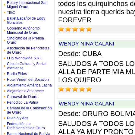
todos los quirquinchos 
Rotary Internacional San
Miguel Oruro
nuestra tierra querids b
TIGO
FOREVER
Ballet Español de Eggy
Gonzáles
Gobierno Autónomo
Municipal de Oruro
Sindicato de la Prensa
Oruro
WENDY NINA CALANI
Asociación de Periodistas
Desde: CUBA
de Oruro
LHS Worldwide S.R.L
SALUDOS A TODOS L
Circulo Cultural y Social
Ateniense
ALLA DE PARTE MIA 
Radio Fides
LOS QUIERO
Hotel Virgen del Socavón
Alojamiento América Latina
Alojamiento Amanecer
Carnaval de Oruro
Periódico La Patria
WENDY NINA CALANI
Cámara de la Construcción
Desde: ORURO BOLIVI
de Oruro
Pueblo y Arte
SALUDOS A TODOS L
Federación de
Profesionales de Oruro
ALLA YA MUY PRONTO
Banco Nacional de Bolivia