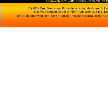
OruroWeb.com:
Portal turístico - comercial de l
(©) 2009 OruroWeb.com , Portal de la ciudad de Oruro (Bolivi
Sitio Web mantenido por VAYRA Producciones S.R.L.
Em
Tags: oruro, oruroweb.com, bolivia, turismo, musica folkorica, folklore bo