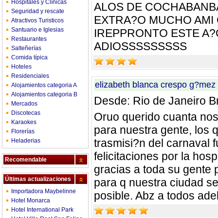
Hospitales y Clínicas
ALOS DE COCHABANB
Seguridad y rescate
EXTRA?O MUCHO AMI 
Atractivos Turisticos
Santuario e Iglesias
IREPPRONTO ESTE A
Restaurantes
ADIOSSSSSSSSS
Salteñerías
Comida típica
Hoteles
Residenciales
elizabeth blanca crespo g?mez
Alojamientos categoria A
Alojamientos categoria B
Desde: Rio de Janeiro Br
Mercados
Discotecas
Oruo querido cuanta nos
Karaokes
para nuestra gente, los 
Florerías
trasmisi?n del carnaval 
Heladerias
felicitaciones por la hosp
Recomendable
gracias a toda su gente 
Últimas actualizaciones
para q nuestra ciudad s
Importadora Maybelinne
posible. Abz a todos ade
Hotel Monarca
Hotel International Park