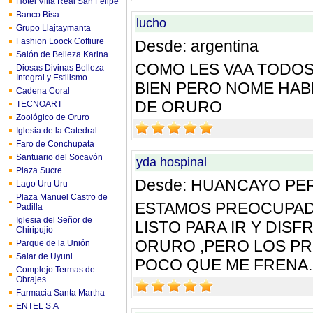
Hotel Villa Real San Felipe
Banco Bisa
lucho
Grupo Llajtaymanta
Fashion Loock Coffiure
Desde: argentina
Salón de Belleza Karina
COMO LES VAA TODOS
Diosas Divinas Belleza
Integral y Estilismo
BIEN PERO NOME HABL
Cadena Coral
DE ORURO
TECNOART
Zoológico de Oruro
Iglesia de la Catedral
Faro de Conchupata
Santuario del Socavón
yda hospinal
Plaza Sucre
Desde: HUANCAYO PE
Lago Uru Uru
Plaza Manuel Castro de
ESTAMOS PREOCUPAD
Padilla
Iglesia del Señor de
LISTO PARA IR Y DIS
Chiripujio
ORURO ,PERO LOS PR
Parque de la Unión
Salar de Uyuni
POCO QUE ME FRENA...
Complejo Termas de
Obrajes
Farmacia Santa Martha
ENTEL S.A