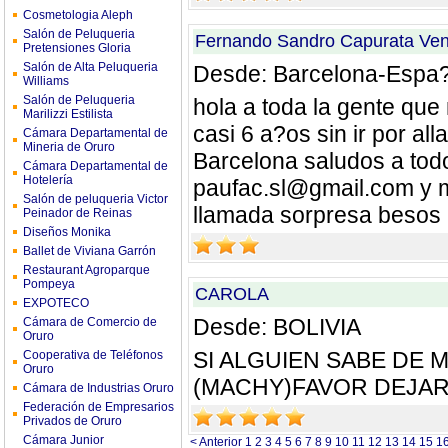
Cosmetologia Aleph
Salón de Peluqueria
Fernando Sandro Capurata Ven
Pretensiones Gloria
Salón de Alta Peluqueria
Desde: Barcelona-Espa
Williams
Salón de Peluqueria
hola a toda la gente que
Marilizzi Estilista
casi 6 a?os sin ir por a
Cámara Departamental de
Mineria de Oruro
Barcelona saludos a tod
Cámara Departamental de
Hotelería
paufac.sl@gmail.com
y 
Salón de peluqueria Victor
llamada sorpresa besos
Peinador de Reinas
Diseños Monika
Ballet de Viviana Garrón
Restaurant Agroparque
Pompeya
CAROLA
EXPOTECO
Desde: BOLIVIA
Cámara de Comercio de
Oruro
SI ALGUIEN SABE DE
Cooperativa de Teléfonos
Oruro
(MACHY)FAVOR DEJAR
Cámara de Industrias Oruro
Federación de Empresarios
Privados de Oruro
Cámara Junior
< Anterior
1
2
3
4
5
6
7
8
9
10
11
12
13
14
15
1