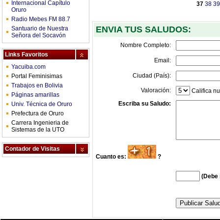
Internacional Capítulo
37
38
39
Oruro
Radio Mebes FM 88.7
ENVIA TUS SALUDOS:
Santuario de Nuestra
Señora del Socavón
Nombre Completo:
Links Favoritos
Email:
Yacuiba.com
Ciudad (País):
Portal Feminisimas
Trabajos en Bolivia
Valoración:
Califica nu
Páginas amarillas
Escriba su Saludo:
Univ. Técnica de Oruro
Prefectura de Oruro
Carrera Ingenieria de
Sistemas de la UTO
Contador de Visitas
Cuanto es:
?
(Debe 