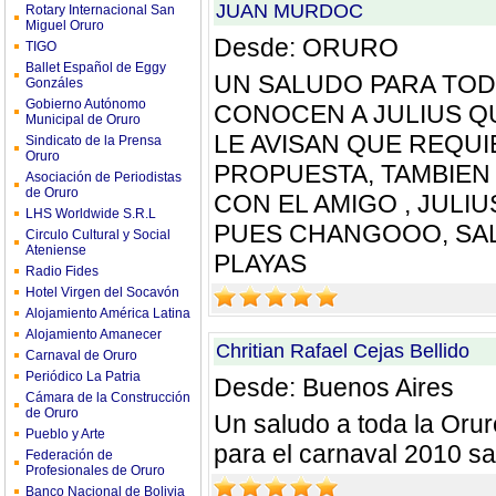
JUAN MURDOC
Rotary Internacional San
Miguel Oruro
Desde: ORURO
TIGO
Ballet Español de Eggy
UN SALUDO PARA TOD
Gonzáles
Gobierno Autónomo
CONOCEN A JULIUS Q
Municipal de Oruro
LE AVISAN QUE REQU
Sindicato de la Prensa
Oruro
PROPUESTA, TAMBIEN
Asociación de Periodistas
de Oruro
CON EL AMIGO , JULI
LHS Worldwide S.R.L
PUES CHANGOOO, SA
Circulo Cultural y Social
Ateniense
PLAYAS
Radio Fides
Hotel Virgen del Socavón
Alojamiento América Latina
Alojamiento Amanecer
Chritian Rafael Cejas Bellido
Carnaval de Oruro
Periódico La Patria
Desde: Buenos Aires
Cámara de la Construcción
de Oruro
Un saludo a toda la Orure
Pueblo y Arte
para el carnaval 2010 s
Federación de
Profesionales de Oruro
Banco Nacional de Bolivia