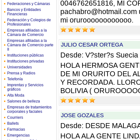
0046762651816, MI C
Federaciones y Cámaras
Bancos y Entidades
pachabro@hotmail.com
Financieras
mi oruroooooooooooo.
Federación y Colegios de
Profesionales
Empresas afiliadas a la
Cámara de Comercio
Empresas afiliadas a la
JULIO CESAR ORTEGA
Cámara de Comercio parte
II
Desde: V?ster?s Suecia
Instituciones públicas
Instituciones privadas
HOLA HERMOSA GENTE 
Universidades
DE MI ORURITO DEL A
Prensa y Radios
Telefonía
Y RECORDADA. LLORO
Imprentas y Servicios
BOLIVIA ( ORUROOO
gráficos
Alta Moda
Salones de belleza
Empresas de tratamientos
corporales y faciales
JOSE GOZALES
Courriers
Ballets
Desde: DESDE MALA
Farmacias
HOLA ALA GENTE LIND
Emergencias