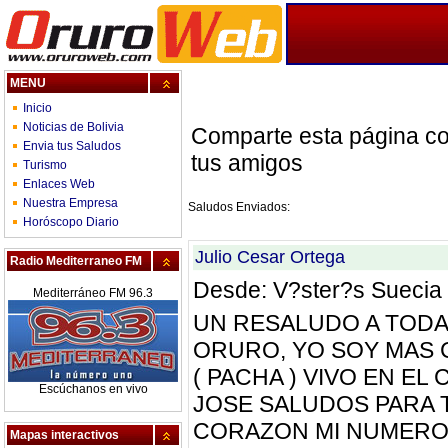
MENU
Inicio
Noticias de Bolivia
Comparte esta página c
Envia tus Saludos
tus amigos
Turismo
Enlaces Web
Nuestra Empresa
Saludos Enviados:
Horóscopo Diario
Julio Cesar Ortega
Radio Mediterraneo FM
Desde: V?ster?s Suecia
Mediterráneo FM 96.3
UN RESALUDO A TODA 
ORURO, YO SOY MAS
( PACHA ) VIVO EN E
Escúchanos en vivo
JOSE SALUDOS PARA
CORAZON MI NUMERO 
Mapas interactivos