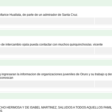
 Marice Huallata, de parte de un admirador de Santa Cruz.
dio de intercambio ojala pueda contactar con muchos quirquinchos/as. vicente
 ingresaran la informacion de organizaciones juveniles de Oruro y su trabajo q 
e conoscan
CHO HERMOSA Y DE ISABEL MARTINEZ, SALUDOS A TODOS AQUELLOS FAMI
OS