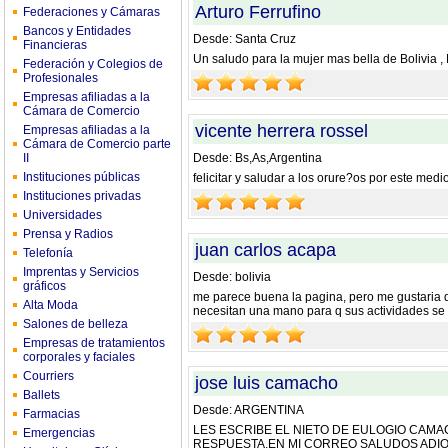
Arturo Ferrufino
Federaciones y Cámaras
Bancos y Entidades
Desde: Santa Cruz
Financieras
Un saludo para la mujer mas bella de Bolivia ,
Federación y Colegios de
Profesionales
Empresas afiliadas a la
Cámara de Comercio
vicente herrera rossel
Empresas afiliadas a la
Cámara de Comercio parte
II
Desde: Bs,As,Argentina
Instituciones públicas
felicitar y saludar a los orure?os por este me
Instituciones privadas
Universidades
Prensa y Radios
juan carlos acapa
Telefonía
Imprentas y Servicios
Desde: bolivia
gráficos
me parece buena la pagina, pero me gustaria q
Alta Moda
necesitan una mano para q sus actividades s
Salones de belleza
Empresas de tratamientos
corporales y faciales
Courriers
jose luis camacho
Ballets
Desde: ARGENTINA
Farmacias
LES ESCRIBE EL NIETO DE EULOGIO CAMA
Emergencias
RESPUESTA.EN MI CORREO SALUDOS ADI