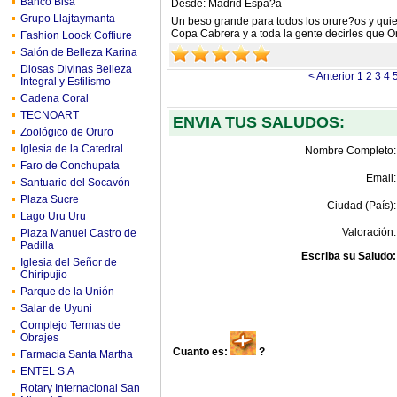
Banco Bisa
Desde: Madrid Espa?a
Grupo Llajtaymanta
Un beso grande para todos los orure?os y quie
Copa Cabrera y a toda la gente decirles que Or
Fashion Loock Coffiure
Salón de Belleza Karina
Diosas Divinas Belleza
< Anterior
1
2
3
4
Integral y Estilismo
Cadena Coral
TECNOART
ENVIA TUS SALUDOS:
Zoológico de Oruro
Iglesia de la Catedral
Nombre Completo:
Faro de Conchupata
Email:
Santuario del Socavón
Plaza Sucre
Ciudad (País):
Lago Uru Uru
Valoración:
Plaza Manuel Castro de
Padilla
Escriba su Saludo:
Iglesia del Señor de
Chiripujio
Parque de la Unión
Salar de Uyuni
Complejo Termas de
Obrajes
Cuanto es:
?
Farmacia Santa Martha
ENTEL S.A
Rotary Internacional San