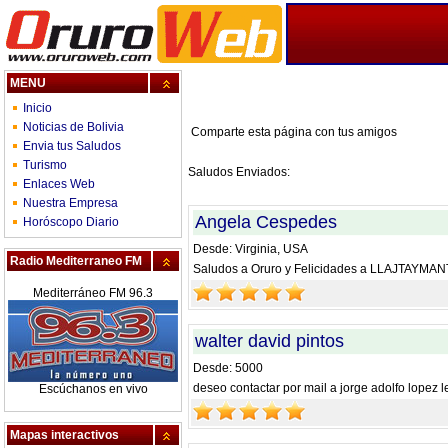
MENU
Inicio
Noticias de Bolivia
Comparte esta página con tus amigos
Envia tus Saludos
Turismo
Saludos Enviados:
Enlaces Web
Nuestra Empresa
Angela Cespedes
Horóscopo Diario
Desde: Virginia, USA
Radio Mediterraneo FM
Saludos a Oruro y Felicidades a LLAJTAYM
Mediterráneo FM 96.3
walter david pintos
Desde: 5000
deseo contactar por mail a jorge adolfo lopez l
Escúchanos en vivo
Mapas interactivos