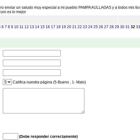
ro enviar un saludo muy especial a mi pueblo PAMPA AULLAGAS y a todos mis tios, 
uro es lo mejor
5
6
7
8
9
10
11
12
13
14
15
16
17
18
19
20
21
22
23
24
25
26
27
28
29
30
31
32
3
Califica nuestra página (5-Bueno , 1- Malo)
(Debe responder correctamente)