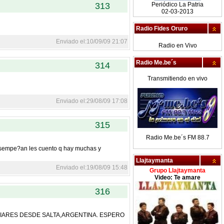
313
Periódico La Patria
02-03-2013
Radio Fides Oruro
Enviado el:10/09/09 21:07
Radio en Vivo
Radio Me.be´s
314
Transmitiendo en vivo
Enviado el:29/08/09 17:08
315
Radio Me.be´s FM 88.7
desempe?an les cuento q hay muchas y
Llajtaymanta
Enviado el:19/08/09 15:48
Grupo Llajtaymanta
Video: Te amare
316
LIARES DESDE SALTA,ARGENTINA. ESPERO