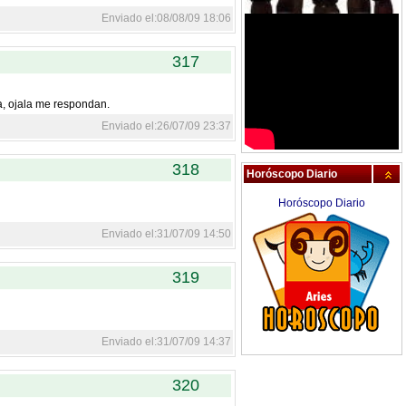
Enviado el:08/08/09 18:06
317
a, ojala me respondan.
Enviado el:26/07/09 23:37
318
Horóscopo Diario
Horóscopo Diario
Enviado el:31/07/09 14:50
319
Enviado el:31/07/09 14:37
320