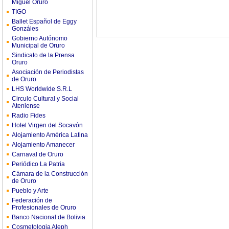
Miguel Oruro
TIGO
Ballet Español de Eggy
Gonzáles
Gobierno Autónomo
Municipal de Oruro
Sindicato de la Prensa
Oruro
Asociación de Periodistas
de Oruro
LHS Worldwide S.R.L
Circulo Cultural y Social
Ateniense
Radio Fides
Hotel Virgen del Socavón
Alojamiento América Latina
Alojamiento Amanecer
Carnaval de Oruro
Periódico La Patria
Cámara de la Construcción
de Oruro
Pueblo y Arte
Federación de
Profesionales de Oruro
Banco Nacional de Bolivia
Cosmetologia Aleph