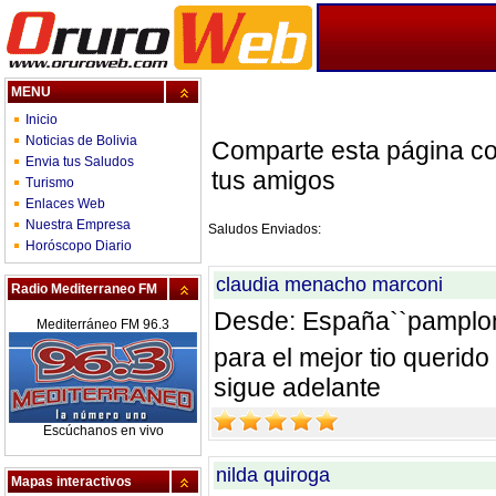
MENU
Inicio
Noticias de Bolivia
Comparte esta página c
Envia tus Saludos
tus amigos
Turismo
Enlaces Web
Nuestra Empresa
Saludos Enviados:
Horóscopo Diario
claudia menacho marconi
Radio Mediterraneo FM
Desde: España``pamplo
Mediterráneo FM 96.3
para el mejor tio querid
sigue adelante
Escúchanos en vivo
nilda quiroga
Mapas interactivos