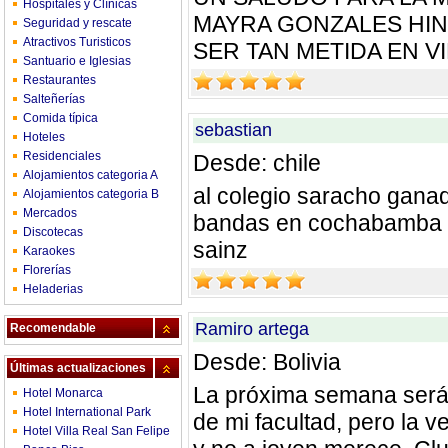
Hospitales y Clínicas
MAYRA GONZALES HIN
Seguridad y rescate
Atractivos Turisticos
SER TAN METIDA EN V
Santuario e Iglesias
Restaurantes
Salteñerías
Comida típica
sebastian
Hoteles
Residenciales
Desde: chile
Alojamientos categoria A
al colegio saracho ganad
Alojamientos categoria B
Mercados
bandas en cochabamba 20
Discotecas
sainz
Karaokes
Florerías
Heladerias
Ramiro artega
Recomendable
Desde: Bolivia
Últimas actualizaciones
La próxima semana será 
Hotel Monarca
Hotel International Park
de mi facultad, pero la v
Hotel Villa Real San Felipe