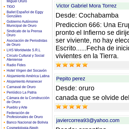
Miguel Oruro
Victor Gabriel Mora Torrez
TIGO
Ballet Español de Eggy
Desde: Cochabamba
Gonzáles
Gobierno Autónomo
Prediccion 666: Una Erup
Municipal de Oruro
pronto el Infierno se diri
Sindicato de la Prensa
Oruro
ser viviente, no hay elec
Asociación de Periodistas
de Oruro
Escrito......Fecha de inic
LHS Worldwide S.R.L
vivientes en la Tierra.
Circulo Cultural y Social
Ateniense
Radio Fides
Hotel Virgen del Socavón
Alojamiento América Latina
Pepito perez
Alojamiento Amanecer
Desde: oruro
Carnaval de Oruro
Periódico La Patria
canada que se olvide del
Cámara de la Construcción
de Oruro
Pueblo y Arte
Federación de
Profesionales de Oruro
javiercorrea93@yahoo.com
Banco Nacional de Bolivia
Cosmetologia Aleph