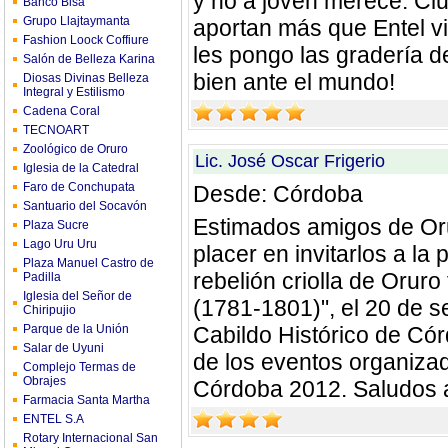
y no a joven merece. Cl
Banco Bisa
Grupo Llajtaymanta
aportan más que Entel vi
Fashion Loock Coffiure
les pongo las gradería 
Salón de Belleza Karina
bien ante el mundo!
Diosas Divinas Belleza
Integral y Estilismo
Cadena Coral
TECNOART
Zoológico de Oruro
Lic. José Oscar Frigerio
Iglesia de la Catedral
Faro de Conchupata
Desde: Córdoba
Santuario del Socavón
Estimados amigos de Oru
Plaza Sucre
Lago Uru Uru
placer en invitarlos a la 
Plaza Manuel Castro de
rebelión criolla de Orur
Padilla
Iglesia del Señor de
(1781-1801)", el 20 de s
Chiripujio
Parque de la Unión
Cabildo Histórico de Córd
Salar de Uyuni
de los eventos organizad
Complejo Termas de
Obrajes
Córdoba 2012. Saludos a
Farmacia Santa Martha
ENTEL S.A
Rotary Internacional San