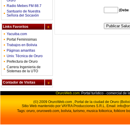
Oruro
Radio Mebes FM 88.7
(Debe 
Santuario de Nuestra
Señora del Socavón
Links Favoritos
Yacuiba.com
Portal Feminisimas
Trabajos en Bolivia
Páginas amarillas
Univ. Técnica de Oruro
Prefectura de Oruro
Carrera Ingenieria de
Sistemas de la UTO
Contador de Visitas
OruroWeb.com:
Portal turístico - comercial de l
(©) 2009 OruroWeb.com , Portal de la ciudad de Oruro (Bolivi
Sitio Web mantenido por VAYRA Producciones S.R.L.
Email:
info@o
Tags: oruro, oruroweb.com, bolivia, turismo, musica folkorica, folklore bo