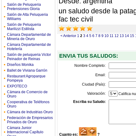
Desde: argentina
Salón de Peluqueria
Pretensiones Gloria
un saludo desde la patag
Salón de Alta Peluqueria
fac tec civil
Williams
Salón de Peluqueria
Marilizzi Estilista
Cámara Departamental de
< Anterior
1
2
3
4
5
6
7
8
9
10
11
12
13
14
15
Mineria de Oruro
Cámara Departamental de
Hotelería
Salón de peluqueria Victor
ENVIA TUS SALUDOS:
Peinador de Reinas
Diseños Monika
Nombre Completo:
Ballet de Viviana Garrón
Email:
Restaurant Agroparque
Pompeya
Ciudad (País):
EXPOTECO
Cámara de Comercio de
Valoración:
Califica nu
Oruro
Escriba su Saludo:
Cooperativa de Teléfonos
Oruro
Cámara de Industrias Oruro
Federación de Empresarios
Privados de Oruro
Cámara Junior
Internacional Capítulo
Cuanto es:
?