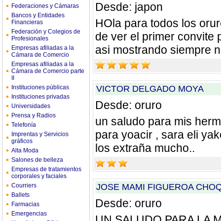
Desde: japon
Federaciones y Cámaras
Bancos y Entidades
HOla para todos los orur
Financieras
Federación y Colegios de
de ver el primer convite 
Profesionales
asi mostrando siempre n
Empresas afiliadas a la
Cámara de Comercio
Empresas afiliadas a la
Cámara de Comercio parte
II
Instituciones públicas
VICTOR DELGADO MOYA
Instituciones privadas
Desde: oruro
Universidades
Prensa y Radios
un saludo para mis herm
Telefonía
para yoacir , sara eli yak
Imprentas y Servicios
gráficos
los extraña mucho..
Alta Moda
Salones de belleza
Empresas de tratamientos
corporales y faciales
Courriers
JOSE MAMI FIGUEROA CHO
Ballets
Desde: oruro
Farmacias
Emergencias
UN SALUDO PARA LA M