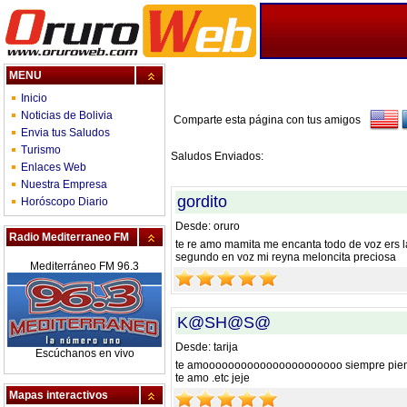
MENU
Inicio
Noticias de Bolivia
Comparte esta página con tus amigos
Envia tus Saludos
Turismo
Saludos Enviados:
Enlaces Web
Nuestra Empresa
gordito
Horóscopo Diario
Desde: oruro
Radio Mediterraneo FM
te re amo mamita me encanta todo de voz ers 
segundo en voz mi reyna meloncita preciosa
Mediterráneo FM 96.3
K@SH@S@
Desde: tarija
Escúchanos en vivo
te amoooooooooooooooooooooo siempre pienso
te amo .etc jeje
Mapas interactivos