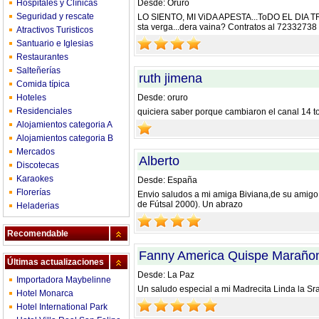
Hospitales y Clínicas
Desde: Oruro
Seguridad y rescate
LO SIENTO, MI ViDA APESTA...ToDO EL DIA
sta verga...dera vaina? Contratos al 72332738
Atractivos Turisticos
Santuario e Iglesias
Restaurantes
Salteñerías
ruth jimena
Comida típica
Hoteles
Desde: oruro
Residenciales
quiciera saber porque cambiaron el canal 14 too
Alojamientos categoria A
Alojamientos categoria B
Mercados
Alberto
Discotecas
Karaokes
Desde: España
Florerías
Envio saludos a mi amiga Biviana,de su amigo 
de Fútsal 2000). Un abrazo
Heladerias
Recomendable
Fanny America Quispe Maraño
Últimas actualizaciones
Desde: La Paz
Importadora Maybelinne
Un saludo especial a mi Madrecita Linda la Sr
Hotel Monarca
Hotel International Park