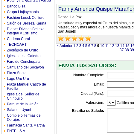
Hotel Villa Real San Felipe
Banco Bisa
Fanny America Quispe Maraño
Grupo Llajtaymanta
Desde: La Paz
Fashion Loock Coffiure
Un saludo muy especial mi Oruro del alma, aun
Salón de Belleza Karina
Majestuoso y mas ahora que nuestra Mamita de
Diosas Divinas Belleza
San Jose!!!
Integral y Estilismo
Cadena Coral
TECNOART
< Anterior
1
2
3
4
5
6
7
8
9
10
11
12
13
14
15
1
37
38
39
Zoológico de Oruro
Iglesia de la Catedral
Faro de Conchupata
ENVIA TUS SALUDOS:
Santuario del Socavón
Plaza Sucre
Nombre Completo:
Lago Uru Uru
Plaza Manuel Castro de
Email:
Padilla
Ciudad (País):
Iglesia del Señor de
Chiripujio
Valoración:
Califica nu
Parque de la Unión
Salar de Uyuni
Escriba su Saludo:
Complejo Termas de
Obrajes
Farmacia Santa Martha
ENTEL S.A