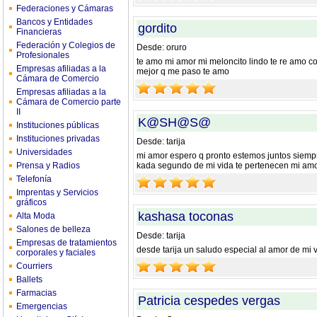
Federaciones y Cámaras
Bancos y Entidades
gordito
Financieras
Federación y Colegios de
Desde: oruro
Profesionales
te amo mi amor mi meloncito lindo te re amo co
Empresas afiliadas a la
mejor q me paso te amo
Cámara de Comercio
Empresas afiliadas a la
Cámara de Comercio parte
II
K@SH@S@
Instituciones públicas
Instituciones privadas
Desde: tarija
Universidades
mi amor espero q pronto estemos juntos siemp
Prensa y Radios
kada segundo de mi vida te pertenecen mi am
Telefonía
Imprentas y Servicios
gráficos
kashasa toconas
Alta Moda
Salones de belleza
Desde: tarija
Empresas de tratamientos
desde tarija un saludo especial al amor de mi v
corporales y faciales
Courriers
Ballets
Farmacias
Patricia cespedes vergas
Emergencias