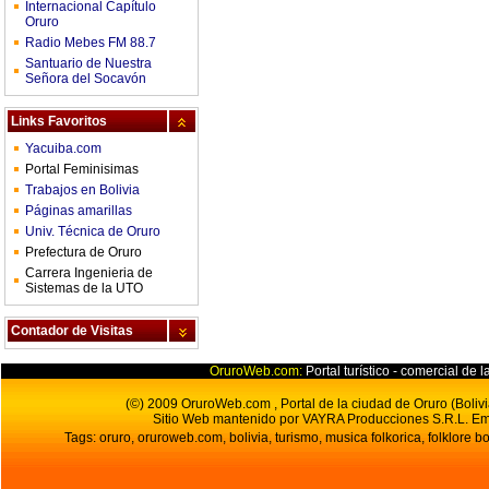
Internacional Capítulo
Oruro
Radio Mebes FM 88.7
Santuario de Nuestra
Señora del Socavón
Links Favoritos
Yacuiba.com
Portal Feminisimas
Trabajos en Bolivia
Páginas amarillas
Univ. Técnica de Oruro
Prefectura de Oruro
Carrera Ingenieria de
Sistemas de la UTO
Contador de Visitas
OruroWeb.com:
Portal turístico - comercial de l
(©) 2009 OruroWeb.com , Portal de la ciudad de Oruro (Bolivi
Sitio Web mantenido por VAYRA Producciones S.R.L.
Em
Tags: oruro, oruroweb.com, bolivia, turismo, musica folkorica, folklore bo